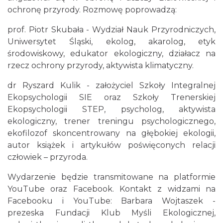
ochronę przyrody. Rozmowę poprowadzą:
prof. Piotr Skubała - Wydział Nauk Przyrodniczych,
Uniwersytet Śląski, ekolog, akarolog, etyk
środowiskowy, edukator ekologiczny, działacz na
rzecz ochrony przyrody, aktywista klimatyczny.
dr Ryszard Kulik - założyciel Szkoły Integralnej
Silesia Memoriał Kamili Skolimowskiej
Ekopsychologii SIE oraz Szkoły Trenerskiej
Chorzów
Ekopsychologii STEP, psycholog, aktywista
6.33 km
2026-08-23
ekologiczny, trener treningu psychologicznego,
ekofilozof skoncentrowany na głębokiej ekologii,
autor książek i artykułów poświęconych relacji
człowiek – przyroda.
Wydarzenie będzie transmitowane na platformie
YouTube oraz Facebook. Kontakt z widzami na
Facebooku i YouTube: Barbara Wojtaszek -
Silesia Marathon 2026
prezeska Fundacji Klub Myśli Ekologicznej,
Chorzów