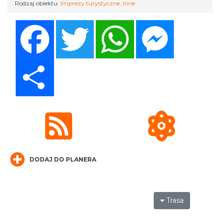
Rodzaj obiektu:
Imprezy turystyczne
,
Inne
LORD OF THE DANCE - 30th Anniversary
Tour
Facebook
Twitter
WhatsApp
Messenger
Katowice
10.22 km
2026-12-11
Share
LORD OF THE DANCE 2026
Katowice
10.22 km
2026-12-11
DODAJ DO PLANERA
Trasa