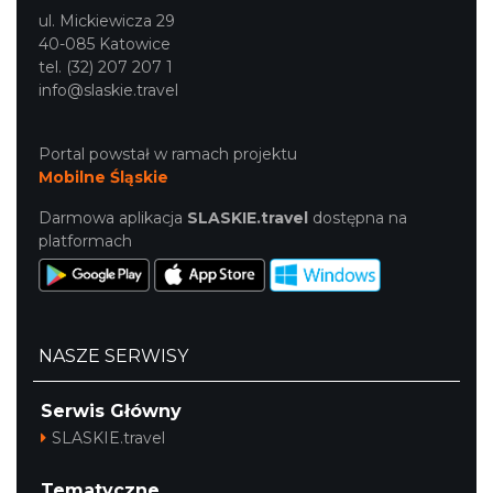
ul. Mickiewicza 29
40-085 Katowice
tel. (32) 207 207 1
info@slaskie.travel
Portal powstał w ramach projektu
Mobilne Śląskie
44. Rawa Blues Festival
Katowice
Darmowa aplikacja
SLASKIE.travel
dostępna na
10.46 km
2026-10-03
platformach
NASZE SERWISY
Serwis Główny
Henryk Miśkiewicz – 75 lat Mistrza i Goście
SLASKIE.travel
Katowice
10.46 km
2026-10-18
Tematyczne