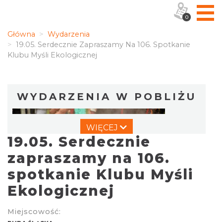
0
Główna
Wydarzenia
19.05. Serdecznie Zapraszamy Na 106. Spotkanie
Klubu Myśli Ekologicznej
WYDARZENIA W POBLIŻU
WIĘCEJ
19.05. Serdecznie
zapraszamy na 106.
spotkanie Klubu Myśli
Ekologicznej
Dzień Kartofla w chorzowskim skansenie
Chorzów
6.25 km
2026-09-20
Miejscowość: