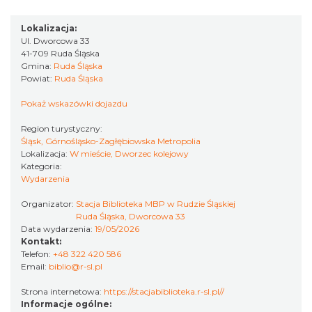
Katowice
10.17 km
2026-11-14
Lokalizacja:
Ul. Dworcowa 33
41-709 Ruda Śląska
Gmina:
Ruda Śląska
Powiat:
Ruda Śląska
Pokaż wskazówki dojazdu
Region turystyczny:
Śląsk, Górnośląsko-Zagłębiowska Metropolia
Myslovitz - Sentymentalny powrót do lat
Lokalizacja:
W mieście, Dworzec kolejowy
2000
Kategoria:
Wydarzenia
Katowice
10.17 km
2026-11-15
Organizator:
Stacja Biblioteka MBP w Rudzie Śląskiej
Ruda Śląska, Dworcowa 33
Data wydarzenia:
19/05/2026
Kontakt:
Telefon:
+48 322 420 586
Email:
biblio@r-sl.pl
Strona internetowa:
https://stacjabiblioteka.r-sl.pl//
Informacje ogólne: