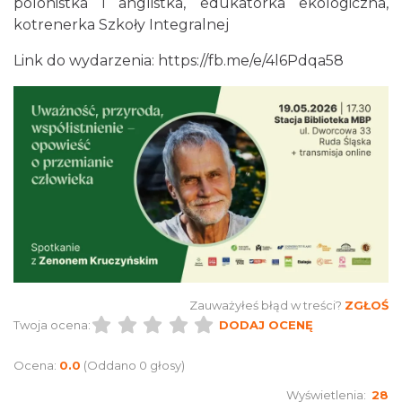
polonistka i anglistka, edukatorka ekologiczna,
6.33 km
2026-10-04
kotrenerka Szkoły Integralnej
Link do wydarzenia:
https://fb.me/e/4l6Pdqa58
Fajer Festiwal 2026
Chorzów
6.33 km
2026-08-28
Zauważyłeś błąd w treści?
ZGŁOŚ
Twoja ocena:
DODAJ OCENĘ
Ocena:
0.0
(Oddano 0 głosy)
Kult – Pomarańczowa Trasa 2026
Wyświetlenia:
28