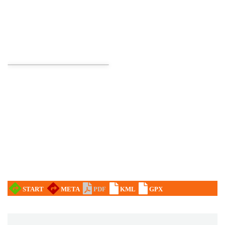
CO, GDZIE, KIEDY W KATOWICACH 3-
9.08.2026
Katowice
10.26 km
2026-08-03
Poland Bachaturo Festiwal
Katowice
10.30 km
2026-08-14