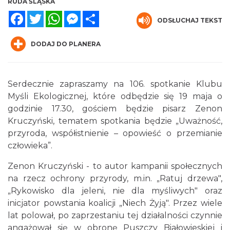
RUDA ŚLĄSKA
Facebook
Twitter
WhatsApp
Messenger
Share
ODSŁUCHAJ TEKST
DODAJ DO PLANERA
Serdecznie zapraszamy na 106. spotkanie Klubu
O zbożach, chlebie i ziołach
Myśli Ekologicznej, które odbędzie się 19 maja o
Chorzów
6.25 km
2026-08-23
godzinie 17.30, gościem będzie pisarz Zenon
Kruczyński, tematem spotkania będzie „Uważność,
przyroda, współistnienie – opowieść o przemianie
człowieka”.
Zenon Kruczyński - to autor kampanii społecznych
na rzecz ochrony przyrody, m.in. „Ratuj drzewa",
„Rykowisko dla jeleni, nie dla myśliwych" oraz
inicjator powstania koalicji „Niech Żyją". Przez wiele
Śląsko Wilijo
lat polował, po zaprzestaniu tej działalności czynnie
Chorzów
6.25 km
2026-12-13
angażował się w obronę Puszczy Białowieskiej i