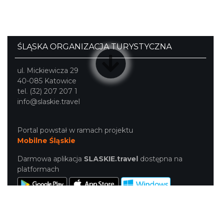
ŚLĄSKA ORGANIZACJA TURYSTYCZNA
ul. Mickiewicza 29
40-085 Katowice
tel. (32) 207 207 1
info@slaskie.travel
Portal powstał w ramach projektu
Mobilne Śląskie
Darmowa aplikacja
SLASKIE.travel
dostępna na
platformach
NASZE SERWISY