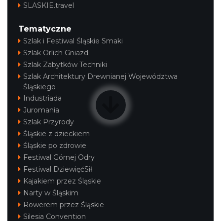
SLASKIE.travel
Tematyczne
Szlak i Festiwal Śląskie Smaki
Szlak Orlich Gniazd
Szlak Zabytków Techniki
Szlak Architektury Drewnianej Województwa
Śląskiego
Industriada
Juromania
Szlak Przyrody
Śląskie z dzieckiem
Śląskie po zdrowie
Festiwal Górnej Odry
Festiwal DziewięćSił
Kajakiem przez Śląskie
Narty w Śląskim
Rowerem przez Śląskie
Silesia Convention