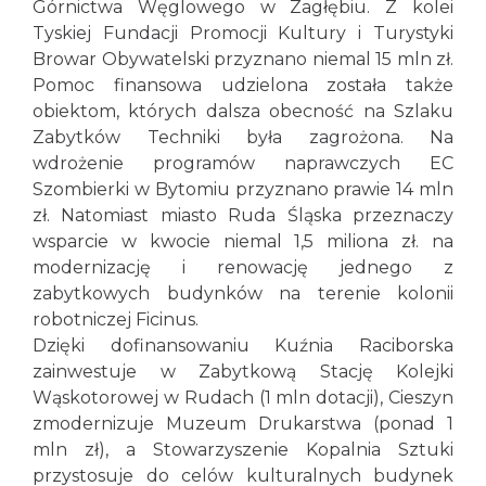
Górnictwa Węglowego w Zagłębiu. Z kolei
Tyskiej Fundacji Promocji Kultury i Turystyki
Browar Obywatelski przyznano niemal 15 mln zł.
Pomoc finansowa udzielona została także
obiektom, których dalsza obecność na Szlaku
Zabytków Techniki była zagrożona. Na
wdrożenie programów naprawczych EC
Szombierki w Bytomiu przyznano prawie 14 mln
zł. Natomiast miasto Ruda Śląska przeznaczy
wsparcie w kwocie niemal 1,5 miliona zł. na
modernizację i renowację jednego z
zabytkowych budynków na terenie kolonii
robotniczej Ficinus.
Dzięki dofinansowaniu Kuźnia Raciborska
zainwestuje w Zabytkową Stację Kolejki
Wąskotorowej w Rudach (1 mln dotacji), Cieszyn
zmodernizuje Muzeum Drukarstwa (ponad 1
mln zł), a Stowarzyszenie Kopalnia Sztuki
przystosuje do celów kulturalnych budynek