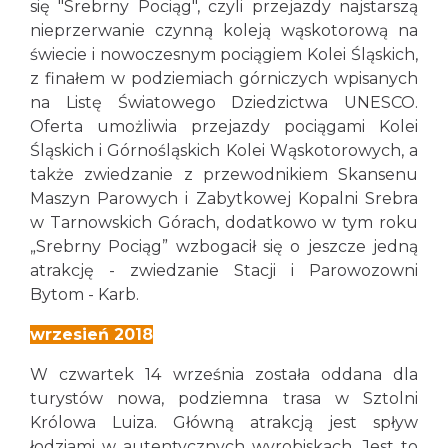
się "Srebrny Pociąg", czyli przejazdy najstarszą
nieprzerwanie czynną koleją wąskotorową na
świecie i nowoczesnym pociągiem Kolei Śląskich,
z finałem w podziemiach górniczych wpisanych
na Listę Światowego Dziedzictwa UNESCO.
Oferta umożliwia przejazdy pociągami Kolei
Śląskich i Górnośląskich Kolei Wąskotorowych, a
także zwiedzanie z przewodnikiem Skansenu
Maszyn Parowych i Zabytkowej Kopalni Srebra
w Tarnowskich Górach, dodatkowo w tym roku
„Srebrny Pociąg” wzbogacił się o jeszcze jedną
atrakcję - zwiedzanie Stacji i Parowozowni
Bytom - Karb.
wrzesień 2018
W czwartek 14 września została oddana dla
turystów nowa, podziemna trasa w Sztolni
Królowa Luiza. Główną atrakcją jest spływ
łodziami w autentycznych wyrobiskach. Jest to