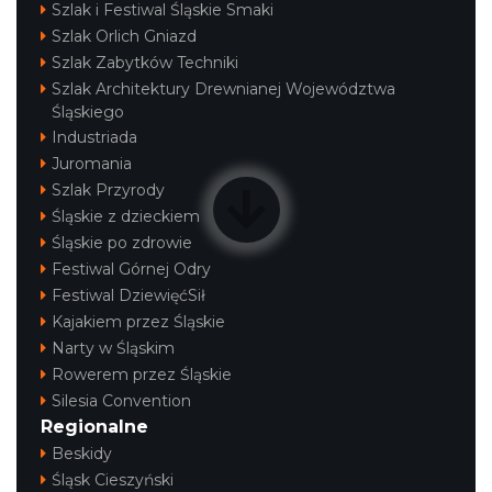
Szlak i Festiwal Śląskie Smaki
Szlak Orlich Gniazd
Szlak Zabytków Techniki
Szlak Architektury Drewnianej Województwa
Śląskiego
Industriada
Juromania
Szlak Przyrody
Śląskie z dzieckiem
Śląskie po zdrowie
Festiwal Górnej Odry
Festiwal DziewięćSił
Kajakiem przez Śląskie
Narty w Śląskim
Rowerem przez Śląskie
Silesia Convention
Regionalne
Beskidy
Śląsk Cieszyński