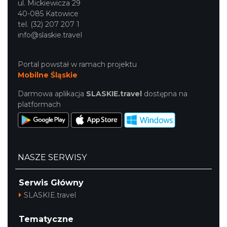
ul. Mickiewicza 29
40-085 Katowice
tel. (32) 207 207 1
info@slaskie.travel
Portal powstał w ramach projektu
Mobilne Śląskie
Darmowa aplikacja
SLASKIE.travel
dostępna na
platformach
NASZE SERWISY
Serwis Główny
SLASKIE.travel
Tematyczne