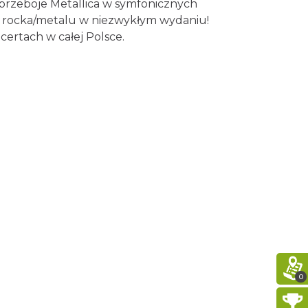
 przeboje Metallica w symfonicznych
yki rocka/metalu w niezwykłym wydaniu!
44. Rawa Blues Festival
Katowice
ertach w całej Polsce.
1.16 km
2026-10-03
Henryk Miśkiewicz – 75 lat
Mistrza i Goście
Katowice
1.16 km
2026-10-18
LORD OF THE DANCE - 30th
Anniversary Tour
Katowice
1.24 km
2026-12-11
LORD OF THE DANCE 2026
Katowice
1.24 km
2026-12-11
0
Kult – Pomarańczowa Trasa