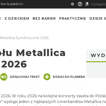
TWA ŚLĄSKIEGO
Dostępn
E
Z DZIECKIEM
BEZ BARIER
PRAKTYCZNIE
DZIEJE S
etallica Symfonicznie 2026
łu Metallica
WYD
 2026
nger
are
ODSŁUCHAJ TEKST
DODAJ DO PLANERA
 2026. W roku 2026 na kolejne koncerty zawita do Polsk
" wystąpi jeden z najlepszych coverbandów Metallica na