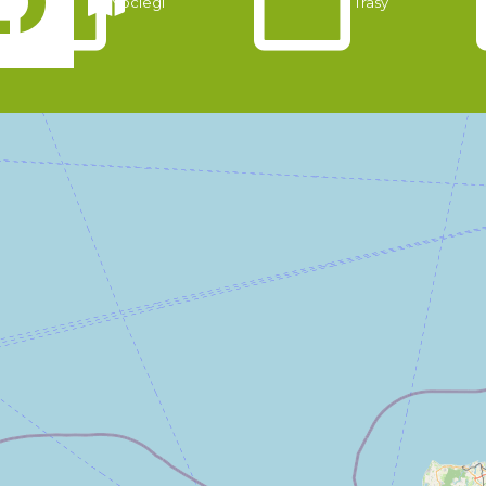
Noclegi
Trasy