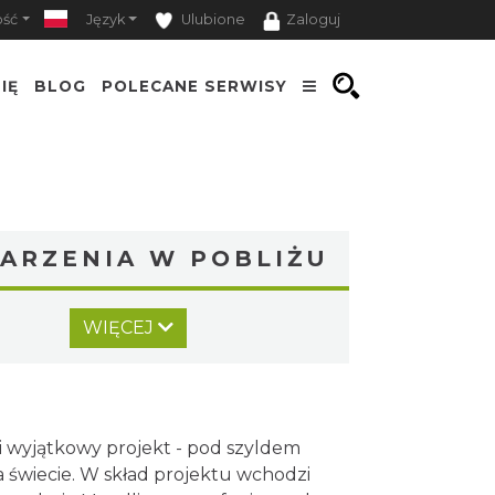
ość
Język
Ulubione
Zaloguj
IĘ
BLOG
POLECANE SERWISY
ARZENIA W POBLIŻU
CO, GDZIE, KIEDY W
WIĘCEJ
KATOWICACH 3-9.08.2026
Katowice
0.59 km
2026-08-03
Alicja Majewska &
Włodzimierz Korcz &
i wyjątkowy projekt - pod szyldem
Warsaw String Quartet -
Katowice
 świecie. W skład projektu wchodzi
1.16 km
2026-09-18
Jubileusz