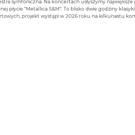
iestra symfoniczna. Na koncertach usłyszymy największe
nej płycie "Metallica S&M". To blisko dwie godziny klas
towych, projekt wystąpi w 2026 roku na kilkunastu konc