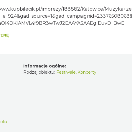
/www.kupbilecik.pl/imprezy/188882/Katowice/Muzyka+z
_a_924&gad_source=1&gad_campaignid=23376508068
JaOl4DKlAMVL4f9BR3wTwJ2EAAYASAAEgIEuvD_BwE
CENĘ
Informacje ogólne:
Rodzaj obiektu:
Festiwale
,
Koncerty
olia