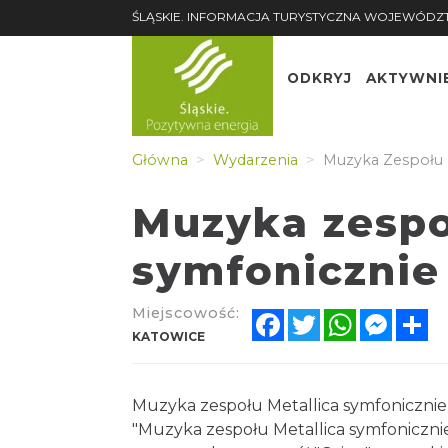
ŚLĄSKIE. INFORMACJA TURYSTYCZNA WOJEWÓDZ
ODKRYJ
AKTYWNI
Główna
Wydarzenia
Muzyka Zespołu M
Muzyka zespo
symfonicznie
Miejscowość:
Facebook
Twitter
WhatsApp
Messe
Sh
KATOWICE
Muzyka zespołu Metallica symfonicznie
"Muzyka zespołu Metallica symfonicznie