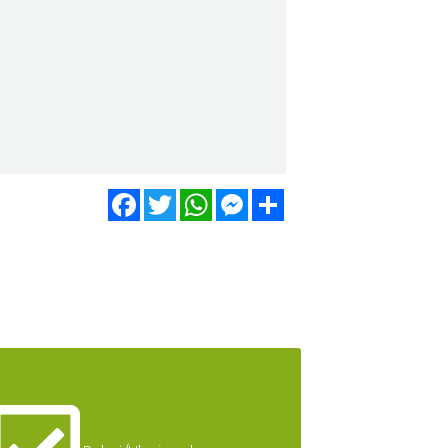
Silesia Memoriał Kamili
Skolimowskiej
Chorzów
4.77 km
2026-08-23
Silesia Marathon 2026
Chorzów
4.77 km
2026-10-04
Facebook
Twitter
WhatsApp
Messenger
Share
Fajer Festiwal 2026
Chorzów
4.77 km
2026-08-28
Dzień Kartofla w
chorzowskim skansenie
Chorzów
5.35 km
2026-09-20
O zbożach, chlebie i ziołach