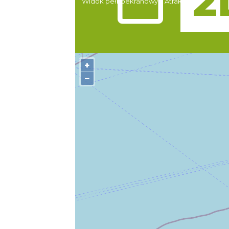
Widok pełnoekranowy:
Atrakcje
+
−