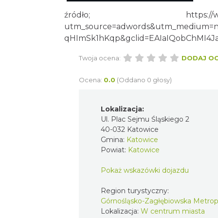
źródło;
https:/
utm_source=adwords&utm_medium=n
qHImSk1hKqp&gclid=EAIaIQobChMI4
Twoja ocena:
DODAJ O
Ocena:
0.0
(Oddano 0 głosy)
Lokalizacja:
Ul. Plac Sejmu Śląskiego 2
40-032 Katowice
Gmina:
Katowice
Powiat:
Katowice
Pokaż wskazówki dojazdu
Region turystyczny:
Górnośląsko-Zagłębiowska Metrop
Lokalizacja:
W centrum miasta