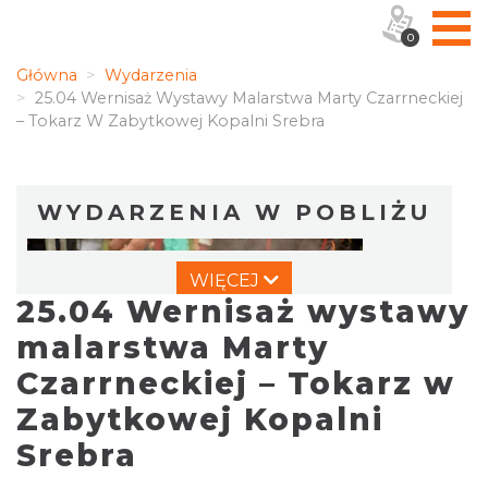
0
Główna
Wydarzenia
25.04 Wernisaż Wystawy Malarstwa Marty Czarrneckiej
– Tokarz W Zabytkowej Kopalni Srebra
WYDARZENIA W POBLIŻU
WIĘCEJ
25.04 Wernisaż wystawy
malarstwa Marty
Czarrneckiej – Tokarz w
Zabytkowej Kopalni
Dzień Kartofla w chorzowskim skansenie
Chorzów
Srebra
15.25 km
2026-09-20