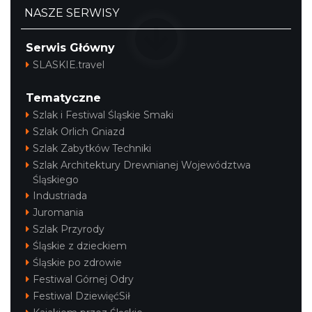
Festiwal Miłośników Koni i Muzyki "Z
NASZE SERWISY
Kopyta"
Gniazdów
Serwis Główny
24.00 km
2026-08-08
SLASKIE.travel
Tematyczne
Szlak i Festiwal Śląskie Smaki
Szlak Orlich Gniazd
Szlak Zabytków Techniki
Szlak Architektury Drewnianej Województwa
Śląskiego
Industriada
Juromania
Szlak Przyrody
Śląskie z dzieckiem
Śląskie po zdrowie
Festiwal Górnej Odry
Festiwal DziewięćSił