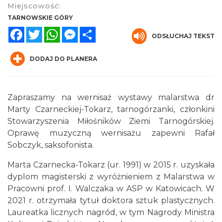
Miejscowość:
TARNOWSKIE GÓRY
Facebook
Twitter
WhatsApp
Messenger
Share
ODSŁUCHAJ TEKST
DODAJ DO PLANERA
O zbożach, chlebie i ziołach
Chorzów
Zapraszamy na wernisaż wystawy malarstwa dr
15.25 km
2026-08-23
Marty Czarneckiej-Tokarz, tarnogórzanki, członkini
Stowarzyszenia Miłośników Ziemi Tarnogórskiej.
Oprawę muzyczną wernisażu zapewni Rafał
Sobczyk, saksofonista.
Marta Czarnecka-Tokarz (ur. 1991) w 2015 r. uzyskała
dyplom magisterski z wyróżnieniem z Malarstwa w
Pracowni prof. I. Walczaka w ASP w Katowicach. W
Śląsko Wilijo
2021 r. otrzymała tytuł doktora sztuk plastycznych.
Chorzów
Laureatka licznych nagród, w tym Nagrody Ministra
15.25 km
2026-12-13