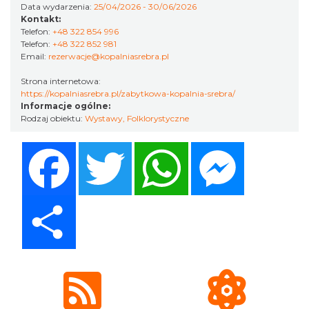
Data wydarzenia:
25/04/2026 - 30/06/2026
Kontakt:
17th WORLD BRIDGE SERIES – Katowice
Telefon:
+48 322 854 996
2026
Telefon:
+48 322 852 981
Email:
rezerwacje@kopalniasrebra.pl
Katowice
19.62 km
2026-08-20
Strona internetowa:
https://kopalniasrebra.pl/zabytkowa-kopalnia-srebra/
Informacje ogólne:
Rodzaj obiektu:
Wystawy
,
Folklorystyczne
Facebook
Twitter
WhatsApp
Messenger
Share
LORD OF THE DANCE - 30th Anniversary
Tour
Katowice
19.63 km
2026-12-11