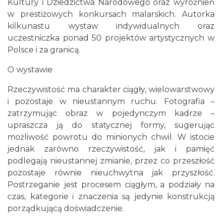
Kultury i Dziedzictwa Narodowego oraz wyróżnień
w prestiżowych konkursach malarskich. Autorka
kilkunastu wystaw indywidualnych oraz
uczestniczka ponad 50 projektów artystycznych w
Polsce i za granicą.
O wystawie
Rzeczywistość ma charakter ciągły, wielowarstwowy
Silesia Memoriał Kamili Skolimowskiej
i pozostaje w nieustannym ruchu. Fotografia –
Chorzów
15.90 km
2026-08-23
zatrzymując obraz w pojedynczym kadrze –
upraszcza ją do statycznej formy, sugerując
możliwość powrotu do minionych chwil. W istocie
jednak zarówno rzeczywistość, jak i pamięć
podlegają nieustannej zmianie, przez co przeszłość
pozostaje równie nieuchwytna jak przyszłość.
Postrzeganie jest procesem ciągłym, a podziały na
czas, kategorie i znaczenia są jedynie konstrukcją
Silesia Marathon 2026
porządkującą doświadczenie.
Chorzów