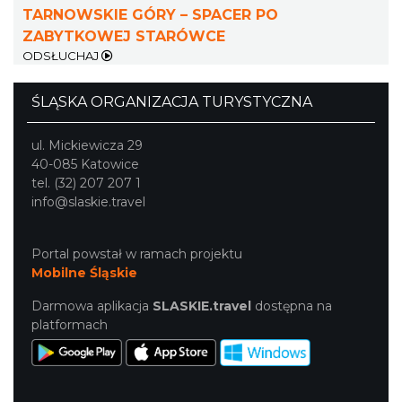
Katowice
TARNOWSKIE GÓRY – SPACER PO
20.59 km
2026-11-14
ZABYTKOWEJ STARÓWCE
ODSŁUCHAJ
ŚLĄSKA ORGANIZACJA TURYSTYCZNA
ul. Mickiewicza 29
40-085 Katowice
tel. (32) 207 207 1
OFF Festival 2026
info@slaskie.travel
Katowice
21.85 km
2026-08-07
Portal powstał w ramach projektu
Mobilne Śląskie
Darmowa aplikacja
SLASKIE.travel
dostępna na
platformach