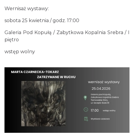
Gliwice
17.49 km
2026-10-16
Wernisaż wystawy:
sobota 25 kwietnia / godz. 17:00
Galeria Pod Kopułą / Zabytkowa Kopalnia Srebra / I
piętro
wstęp wolny
Kult – Pomarańczowa Trasa 2026
Katowice
19.54 km
2026-11-14
Myslovitz - Sentymentalny powrót do lat