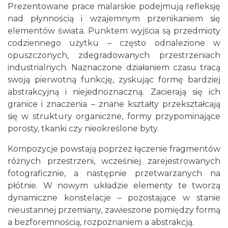
15.90 km
2026-10-04
Prezentowane prace malarskie podejmują refleksję
nad płynnością i wzajemnym przenikaniem się
elementów świata. Punktem wyjścia są przedmioty
codziennego użytku – często odnalezione w
opuszczonych, zdegradowanych przestrzeniach
industrialnych. Naznaczone działaniem czasu tracą
swoją pierwotną funkcję, zyskując formę bardziej
abstrakcyjną i niejednoznaczną. Zacierają się ich
Fajer Festiwal 2026
granice i znaczenia – znane kształty przekształcają
Chorzów
się w struktury organiczne, formy przypominające
15.90 km
2026-08-28
porosty, tkanki czy nieokreślone byty.
Kompozycje powstają poprzez łączenie fragmentów
różnych przestrzeni, wcześniej zarejestrowanych
fotograficznie, a następnie przetwarzanych na
płótnie. W nowym układzie elementy te tworzą
dynamiczne konstelacje – pozostające w stanie
nieustannej przemiany, zawieszone pomiędzy formą
Koncert Sandry w Gliwicach
a bezforemnością, rozpoznaniem a abstrakcją.