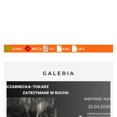
44. Rawa Blues Festival
Katowice
19.85 km
2026-10-03
GALERIA
Henryk Miśkiewicz – 75 lat Mistrza i Goście
Katowice
19.85 km
2026-10-18