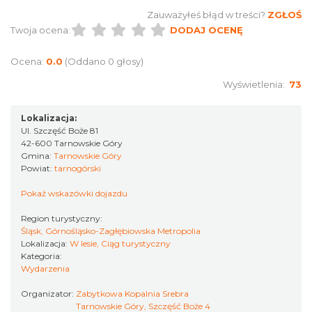
2000
Zauważyłeś błąd w treści?
ZGŁOŚ
Twoja ocena:
DODAJ OCENĘ
Katowice
19.54 km
2026-11-15
Ocena:
0.0
(Oddano 0 głosy)
Wyświetlenia:
73
Lokalizacja:
Ul. Szczęść Boże 81
42-600 Tarnowskie Góry
Gmina:
Tarnowskie Góry
Powiat:
tarnogórski
Poland Bachaturo Festiwal
Katowice
Pokaż wskazówki dojazdu
19.62 km
2026-08-14
Region turystyczny:
Śląsk, Górnośląsko-Zagłębiowska Metropolia
Lokalizacja:
W lesie, Ciąg turystyczny
Kategoria:
Wydarzenia
Organizator:
Zabytkowa Kopalnia Srebra
Tarnowskie Góry, Szczęść Boże 4