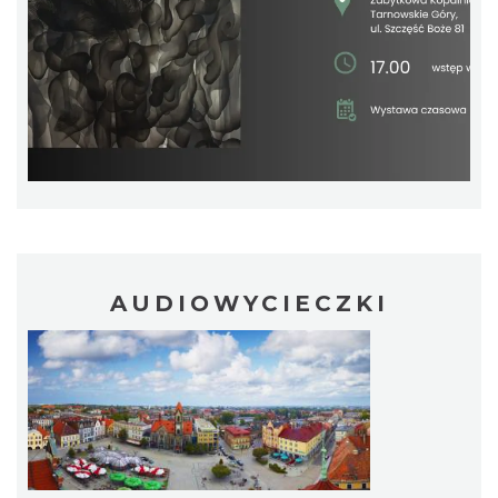
CO, GDZIE, KIEDY W KATOWICACH 3-
9.08.2026
Katowice
20.03 km
2026-08-03
AUDIOWYCIECZKI
Muzyka zespołu Metallica symfonicznie
2026