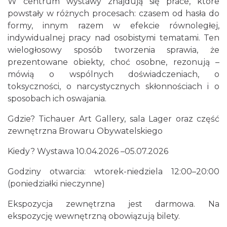
W centrum wystawy znajdują się prace, które
Katowice
powstały w różnych procesach: czasem od hasła do
12.57 km
2026-08-07
formy, innym razem w efekcie równoległej,
indywidualnej pracy nad osobistymi tematami. Ten
wielogłosowy sposób tworzenia sprawia, że
prezentowane obiekty, choć osobne, rezonują –
mówią o wspólnych doświadczeniach, o
toksyczności, o narcystycznych skłonnościach i o
sposobach ich oswajania.
CO, GDZIE, KIEDY W KATOWICACH 3-
Gdzie? Tichauer Art Gallery, sala Lager oraz część
9.08.2026
zewnętrzna Browaru Obywatelskiego
Katowice
12.99 km
2026-08-03
Kiedy? Wystawa 10.04.2026 –05.07.2026
Godziny otwarcia: wtorek-niedziela 12:00–20:00
(poniedziałki nieczynne)
Ekspozycja zewnętrzna jest darmowa. Na
ekspozycję wewnętrzną obowiązują bilety.