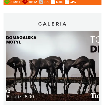
GALERIA
17th WORLD BRIDGE SERIES – Katowice
2026
Katowice
13.84 km
2026-08-20
Silesia Memoriał Kamili Skolimowskiej