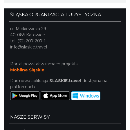
Chorzów
15.41 km
2026-08-23
ŚLĄSKA ORGANIZACJA TURYSTYCZNA
ul. Mickiewicza 29
40-085 Katowice
tel. (32) 207 207 1
info@slaskie.travel
Silesia Marathon 2026
Portal powstał w ramach projektu
Chorzów
Mobilne Śląskie
15.41 km
2026-10-04
Darmowa aplikacja
SLASKIE.travel
dostępna na
platformach
NASZE SERWISY
Fajer Festiwal 2026