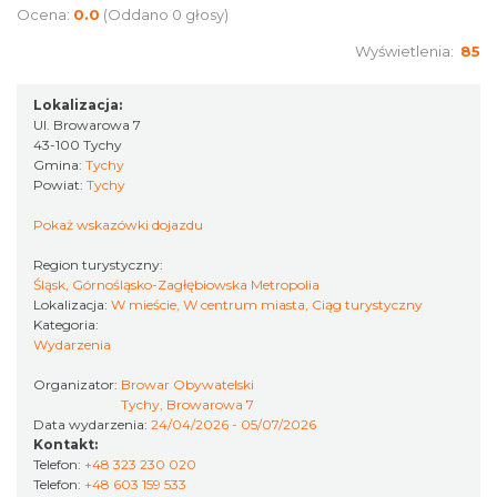
Ocena:
0.0
(Oddano 0 głosy)
Wyświetlenia:
85
Henryk Miśkiewicz – 75 lat Mistrza i Goście
Lokalizacja:
Katowice
Ul. Browarowa 7
13.63 km
2026-10-18
43-100 Tychy
Gmina:
Tychy
Powiat:
Tychy
Pokaż wskazówki dojazdu
Region turystyczny:
Śląsk, Górnośląsko-Zagłębiowska Metropolia
Lokalizacja:
W mieście, W centrum miasta, Ciąg turystyczny
Kategoria:
LORD OF THE DANCE - 30th Anniversary
Wydarzenia
Tour
Organizator:
Browar Obywatelski
Katowice
Tychy, Browarowa 7
13.69 km
2026-12-11
Data wydarzenia:
24/04/2026 - 05/07/2026
Kontakt:
Telefon:
+48 323 230 020
Telefon:
+48 603 159 533