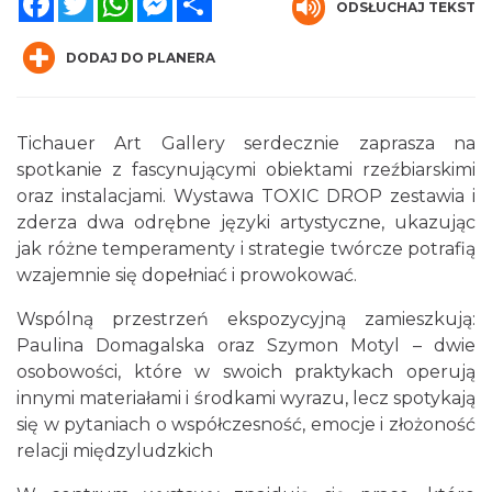
ODSŁUCHAJ TEKST
DODAJ DO PLANERA
Tichauer Art Gallery serdecznie zaprasza na
spotkanie z fascynującymi obiektami rzeźbiarskimi
oraz instalacjami. Wystawa TOXIC DROP zestawia i
Muzyka zespołu Metallica symfonicznie
zderza dwa odrębne języki artystyczne, ukazując
2026
jak różne temperamenty i strategie twórcze potrafią
Katowice
wzajemnie się dopełniać i prowokować.
12.48 km
2026-11-14
Wspólną przestrzeń ekspozycyjną zamieszkują:
Paulina Domagalska oraz Szymon Motyl – dwie
osobowości, które w swoich praktykach operują
innymi materiałami i środkami wyrazu, lecz spotykają
się w pytaniach o współczesność, emocje i złożoność
relacji międzyludzkich
OFF Festival 2026