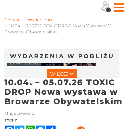
0
Główna
Wydarzenia
10.04. – 05.07.26 TOXIC DROP Nowa Wystawa W
Browarze Obywatelskim
WYDARZENIA W POBLIŻU
WIĘCEJ
10.04. – 05.07.26 TOXIC
DROP Nowa wystawa w
Browarze Obywatelskim
Wystawa prof. Włodzimierza
Miejscowość:
Kwiatkowskiego w Tichauer Art Gallery
TYCHY
Tychy
Facebook
Twitter
WhatsApp
Messenger
Share
0.06 km
2026-07-31