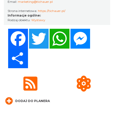
Email:
marketing@tichauer.pl
Strona internetowa:
https://tichauer.pl/
Informacje ogólne:
Rodzaj obiektu:
Wystawy
LORD OF THE DANCE 2026
Facebook
Twitter
WhatsApp
Messenger
Katowice
13.69 km
2026-12-11
Share
Kult – Pomarańczowa Trasa 2026
Katowice
13.78 km
2026-11-14
DODAJ DO PLANERA