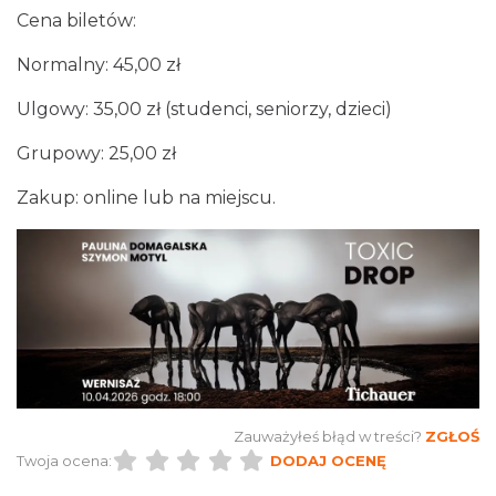
Cena biletów:
Alicja Majewska & Włodzimierz Korcz &
Normalny: 45,00 zł
Warsaw String Quartet - Jubileusz
Katowice
Ulgowy: 35,00 zł (studenci, seniorzy, dzieci)
13.63 km
2026-09-18
Grupowy: 25,00 zł
Zakup: online lub na miejscu.
44. Rawa Blues Festival
Katowice
13.63 km
2026-10-03
Zauważyłeś błąd w treści?
ZGŁOŚ
Twoja ocena:
DODAJ OCENĘ