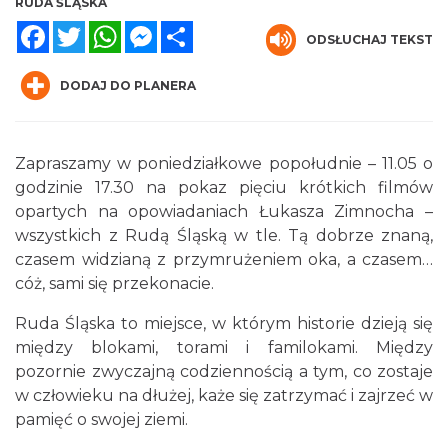
RUDA ŚLĄSKA
Facebook
Twitter
WhatsApp
Messenger
Share
ODSŁUCHAJ TEKST
DODAJ DO PLANERA
Zapraszamy w poniedziałkowe popołudnie – 11.05 o
O zbożach, chlebie i ziołach
godzinie 17.30 na pokaz pięciu krótkich filmów
Chorzów
6.25 km
2026-08-23
opartych na opowiadaniach Łukasza Zimnocha –
wszystkich z Rudą Śląską w tle. Tą dobrze znaną,
czasem widzianą z przymrużeniem oka, a czasem…
cóż, sami się przekonacie.
Ruda Śląska to miejsce, w którym historie dzieją się
między blokami, torami i familokami. Między
pozornie zwyczajną codziennością a tym, co zostaje
w człowieku na dłużej, każe się zatrzymać i zajrzeć w
Śląsko Wilijo
pamięć o swojej ziemi.
Chorzów
6.25 km
2026-12-13