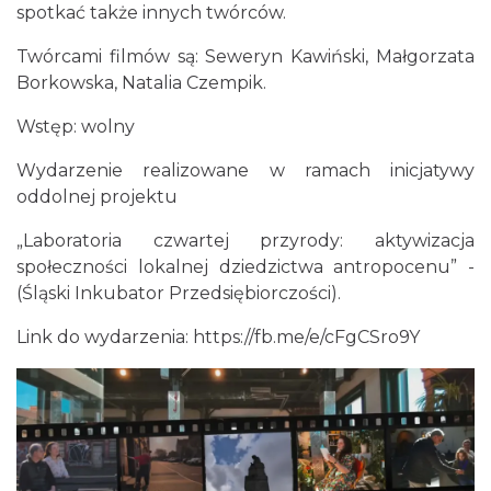
6.33 km
2026-10-04
spotkać także innych twórców.
Twórcami filmów są: Seweryn Kawiński, Małgorzata
Borkowska, Natalia Czempik.
Wstęp: wolny
Wydarzenie realizowane w ramach inicjatywy
oddolnej projektu
Fajer Festiwal 2026
„Laboratoria czwartej przyrody: aktywizacja
Chorzów
6.33 km
2026-08-28
społeczności lokalnej dziedzictwa antropocenu” -
(Śląski Inkubator Przedsiębiorczości).
Link do wydarzenia:
https://fb.me/e/cFgCSro9Y
Kult – Pomarańczowa Trasa 2026