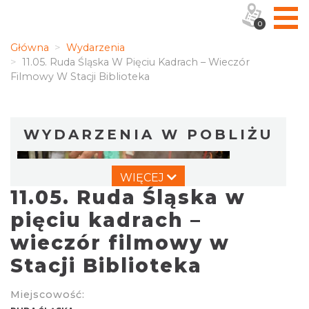
0
Główna
Wydarzenia
11.05. Ruda Śląska W Pięciu Kadrach – Wieczór
Filmowy W Stacji Biblioteka
WYDARZENIA W POBLIŻU
WIĘCEJ
11.05. Ruda Śląska w
pięciu kadrach –
wieczór filmowy w
Stacji Biblioteka
Dzień Kartofla w chorzowskim skansenie
Chorzów
6.25 km
2026-09-20
Miejscowość: