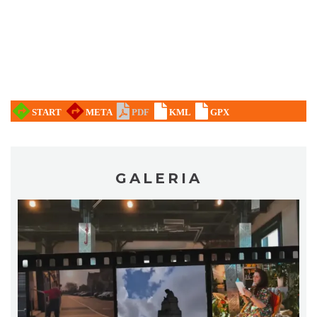
17th WORLD BRIDGE SERIES – Katowice
2026
Katowice
10.30 km
2026-08-20
GALERIA
Alicja Majewska & Włodzimierz Korcz &
Warsaw String Quartet - Jubileusz
Katowice
10.45 km
2026-09-18