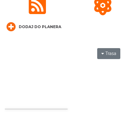
CO, GDZIE, KIEDY W KATOWICACH 3-
9.08.2026
DODAJ DO PLANERA
Katowice
10.26 km
2026-08-03
Trasa
Poland Bachaturo Festiwal
Katowice
10.30 km
2026-08-14