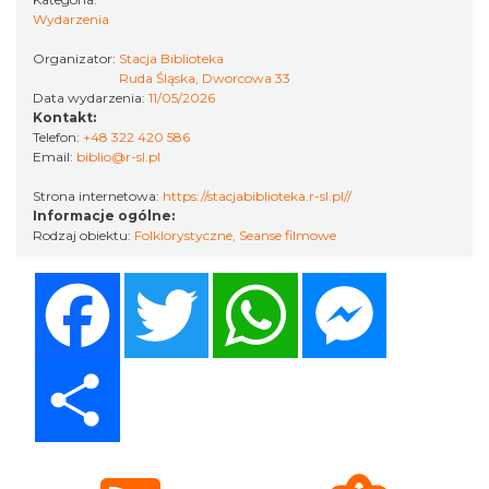
Wydarzenia
LORD OF THE DANCE - 30th Anniversary
Tour
Organizator:
Stacja Biblioteka
Katowice
Ruda Śląska, Dworcowa 33
10.22 km
2026-12-11
Data wydarzenia:
11/05/2026
Kontakt:
Telefon:
+48 322 420 586
Email:
biblio@r-sl.pl
Strona internetowa:
https://stacjabiblioteka.r-sl.pl//
Informacje ogólne:
Rodzaj obiektu:
Folklorystyczne
,
Seanse filmowe
Facebook
Twitter
WhatsApp
Messenger
LORD OF THE DANCE 2026
Katowice
10.22 km
2026-12-11
Share