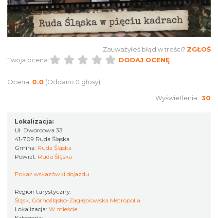
Katowice
10.17 km
2026-11-14
Zauważyłeś błąd w treści?
ZGŁOŚ
Twoja ocena:
DODAJ OCENĘ
Ocena:
0.0
(Oddano 0 głosy)
Wyświetlenia:
30
Myslovitz - Sentymentalny powrót do lat
2000
Lokalizacja:
Katowice
Ul. Dworcowa 33
10.17 km
2026-11-15
41-709 Ruda Śląska
Gmina:
Ruda Śląska
Powiat:
Ruda Śląska
Pokaż wskazówki dojazdu
Region turystyczny:
Śląsk, Górnośląsko-Zagłębiowska Metropolia
Lokalizacja:
W mieście
Kategoria: