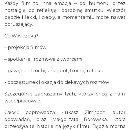
Każdy film to inna emocja – od humoru, przez
nostalgię, po refleksję i odrobinę smutku. Wieczór
będzie i lekki, i ciepły, a momentami… może nawet
poruszający.
Co Was czeka?
– projekcja filmów
Silesia Memoriał Kamili Skolimowskiej
– spotkanie i rozmowa z twórcami
Chorzów
6.33 km
2026-08-23
– gawęda – trochę anegdot, trochę refleksji
- poczęstunek i okazja do ciekawych rozmów
Szczególnie zapraszamy tych, którzy chcą z nami
współpracować.
Całość poprowadzą: Łukasz Zimnoch, autor
opowiadań, oraz Małgorzata Borowska, która
Silesia Marathon 2026
przełożyła te historie na język filmu. Będzie można
Chorzów