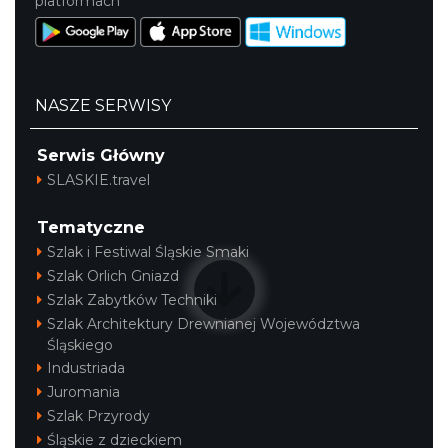
platformach
NASZE SERWISY
Serwis Główny
SLASKIE.travel
Muzyka zespołu Metallica symfonicznie
2026
Tematyczne
Katowice
10.63 km
2026-11-14
Szlak i Festiwal Śląskie Smaki
Szlak Orlich Gniazd
Szlak Zabytków Techniki
Szlak Architektury Drewnianej Województwa
Śląskiego
Industriada
Juromania
Szlak Przyrody
OFF Festival 2026
Śląskie z dzieckiem