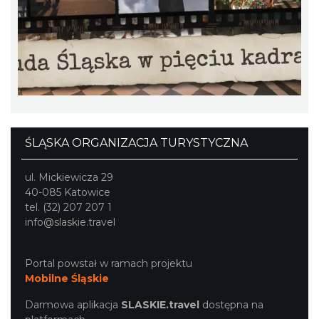
44. Rawa Blues Festival
Katowice
ŚLĄSKA ORGANIZACJA TURYSTYCZNA
10.45 km
2026-10-03
ul. Mickiewicza 29
40-085 Katowice
tel. (32) 207 207 1
info@slaskie.travel
Portal powstał w ramach projektu
Mobilne Śląskie
Henryk Miśkiewicz – 75 lat Mistrza i Goście
Katowice
Darmowa aplikacja
SLASKIE.travel
dostępna na
10.45 km
2026-10-18