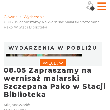
0
Główna
Wydarzenia
08.05 Zapraszamy Na Wernisaż Malarski Szczepana
Pako W Stacji Biblioteka
WYDARZENIA W POBLIŻU
WIĘCEJ
08.05 Zapraszamy na
wernisaż malarski
Szczepana Pako w Stacji
Biblioteka
Dzień Kartofla w chorzowskim skansenie
Chorzów
6.25 km
2026-09-20
Miejscowość: