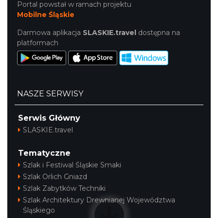
Portal powstał w ramach projektu
Mobilne Śląskie
Darmowa aplikacja
SLASKIE.travel
dostępna na
platformach
Alicja Majewska & Włodzimierz Korcz &
Warsaw String Quartet - Jubileusz
NASZE SERWISY
Katowice
10.45 km
2026-09-18
Serwis Główny
SLASKIE.travel
Tematyczne
Szlak i Festiwal Śląskie Smaki
Szlak Orlich Gniazd
Szlak Zabytków Techniki
Szlak Architektury Drewnianej Województwa
44. Rawa Blues Festival
Śląskiego
Katowice