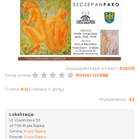
6.33 km
2026-10-04
Fajer Festiwal 2026
Chorzów
Zauważyłeś błąd w treści?
ZGŁOŚ
6.33 km
2026-08-28
Twoja ocena:
DODAJ OCENĘ
Ocena:
0.0
(Oddano 0 głosy)
Wyświetlenia:
42
Lokalizacja:
Ul. Dworcowa 33
41-709 Ruda Śląska
Gmina:
Ruda Śląska
Kult – Pomarańczowa Trasa 2026
Powiat:
Ruda Śląska