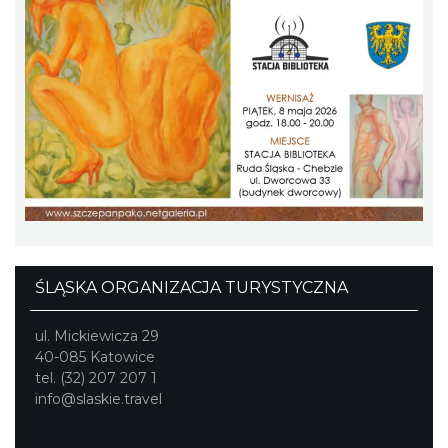
Poland Bachaturo Festiwal
Katowice
10.30 km
2026-08-14
ŚLĄSKA ORGANIZACJA TURYSTYCZNA
ul. Mickiewicza 29
40-085 Katowice
17th WORLD BRIDGE SERIES – Katowice
tel. (32) 207 207 1
2026
info@slaskie.travel
Katowice
10.30 km
2026-08-20