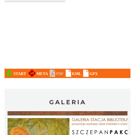
CO, GDZIE, KIEDY W KATOWICACH 3-
9.08.2026
Katowice
10.26 km
2026-08-03
CO, GDZIE, KIEDY W KATOWICACH 10-
GALERIA
16.08.2026
Katowice
10.26 km
2026-08-10