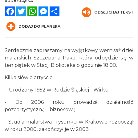
RUDA ŚLĄSKA
Facebook
Twitter
WhatsApp
Messenger
Share
ODSŁUCHAJ TEKST
DODAJ DO PLANERA
Serdecznie zapraszamy na wyjątkowy wernisaż dzieł
O zbożach, chlebie i ziołach
malarskich Szczepana Pako, który odbędzie się w
Chorzów
6.25 km
2026-08-23
ten piątek w Stacji Biblioteka o godzinie 18.00.
Kilka słów o artyście:
- Urodzony 1952 w Rudzie Śląskiej - Wirku.
- Do 2006 roku prowadził działalność
pozaartystyczną – biznesową.
- Studia malarstwa i rysunku w Krakowie rozpoczął
Śląsko Wilijo
w roku 2000, zakończył je w 2003.
Chorzów
6.25 km
2026-12-13