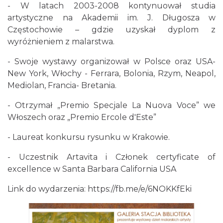
- W latach 2003-2008 kontynuował studia
artystyczne na Akademii im. J. Długosza w
Częstochowie – gdzie uzyskał dyplom z
wyróżnieniem z malarstwa.
- Swoje wystawy organizował w Polsce oraz USA-
New York, Włochy - Ferrara, Bolonia, Rzym, Neapol,
Mediolan, Francia- Bretania.
Silesia Memoriał Kamili Skolimowskiej
Chorzów
- Otrzymał „Premio Specjale La Nuova Voce” we
6.33 km
2026-08-23
Włoszech oraz „Premio Ercole d'Este”
- Laureat konkursu rysunku w Krakowie.
- Uczestnik Artavita i Członek certyficate of
excellence w Santa Barbara California USA
Link do wydarzenia:
https://fb.me/e/6NOKKfEki
Silesia Marathon 2026
Chorzów