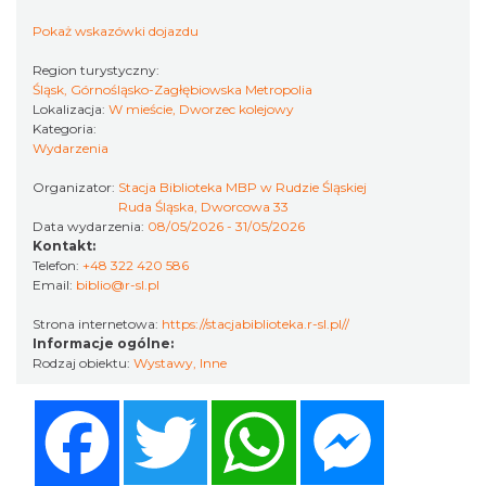
Katowice
10.17 km
2026-11-14
Pokaż wskazówki dojazdu
Region turystyczny:
Śląsk, Górnośląsko-Zagłębiowska Metropolia
Lokalizacja:
W mieście, Dworzec kolejowy
Kategoria:
Wydarzenia
Organizator:
Stacja Biblioteka MBP w Rudzie Śląskiej
Ruda Śląska, Dworcowa 33
Data wydarzenia:
08/05/2026 - 31/05/2026
Myslovitz - Sentymentalny powrót do lat
Kontakt:
2000
Telefon:
+48 322 420 586
Katowice
Email:
biblio@r-sl.pl
10.17 km
2026-11-15
Strona internetowa:
https://stacjabiblioteka.r-sl.pl//
Informacje ogólne:
Rodzaj obiektu:
Wystawy
,
Inne
Facebook
Twitter
WhatsApp
Messenger