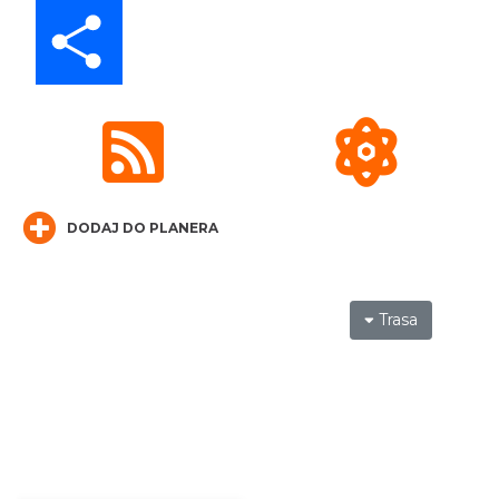
Share
LORD OF THE DANCE - 30th Anniversary
Tour
Katowice
10.22 km
2026-12-11
DODAJ DO PLANERA
LORD OF THE DANCE 2026
Trasa
Katowice
10.22 km
2026-12-11