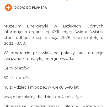
DODAJ DO PLANERA
Muzeum Energetyki w Łaziskach Górnych
informuje o organizacji XXII edycji Święta Światła,
która odbędzie się 15 maja 2026 roku (piątek) o
Muzyka zespołu Metallica symfonicznie
godz. 18:00.
2026
Katowice
W programie przewidziano pokazy oraz atrakcje
16.82 km
2026-11-14
związane z tematyką energii i światła.
Ceny biletów:
60 zł – dorośli
40 zł – dzieci i młodzież w wieku 5–18 lat
wstęp bezpłatny dla dzieci do 4. roku życia
Święto Ziół w pszczyńskim skansenie
Obowiązuje przedsprzedaż biletów. Rezerwacji
Pszczyna