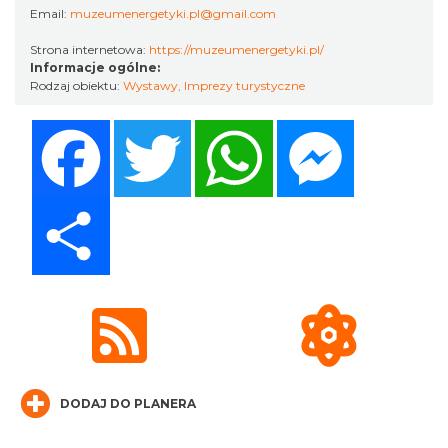
Email:
muzeumenergetyki.pl@gmail.com
Silesia Marathon 2026
Strona internetowa:
https://muzeumenergetyki.pl/
Chorzów
Informacje ogólne:
17.77 km
2026-10-04
Rodzaj obiektu:
Wystawy
,
Imprezy turystyczne
Facebook
Twitter
WhatsApp
Messenger
Share
Fajer Festiwal 2026
Chorzów
17.77 km
2026-08-28
DODAJ DO PLANERA