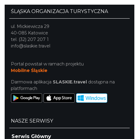
ŚLĄSKA ORGANIZACJA TURYSTYCZNA
ul. Mickiewicza 29
40-085 Katowice
tel. (32) 207 207 1
Henryk Miśkiewicz – 75 lat Mistrza i Goście
info@slaskie.travel
Katowice
17.85 km
2026-10-18
Portal powstał w ramach projektu
Mobilne Śląskie
Darmowa aplikacja
SLASKIE.travel
dostępna na
platformach
Kult – Pomarańczowa Trasa 2026
Katowice
NASZE SERWISY
17.87 km
2026-11-14
Serwis Główny