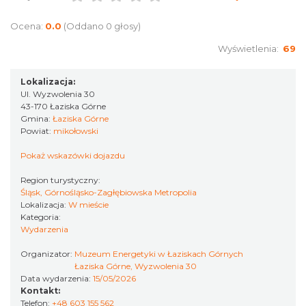
OFF Festival 2026
Ocena:
0.0
(Oddano 0 głosy)
Katowice
17.57 km
2026-08-07
Wyświetlenia:
69
Lokalizacja:
Ul. Wyzwolenia 30
43-170 Łaziska Górne
Gmina:
Łaziska Górne
Powiat:
mikołowski
Pokaż wskazówki dojazdu
Silesia Memoriał Kamili Skolimowskiej
Region turystyczny:
Chorzów
Śląsk, Górnośląsko-Zagłębiowska Metropolia
17.77 km
2026-08-23
Lokalizacja:
W mieście
Kategoria:
Wydarzenia
Organizator:
Muzeum Energetyki w Łaziskach Górnych
Łaziska Górne, Wyzwolenia 30
Data wydarzenia:
15/05/2026
Kontakt:
Telefon:
+48 603 155 562