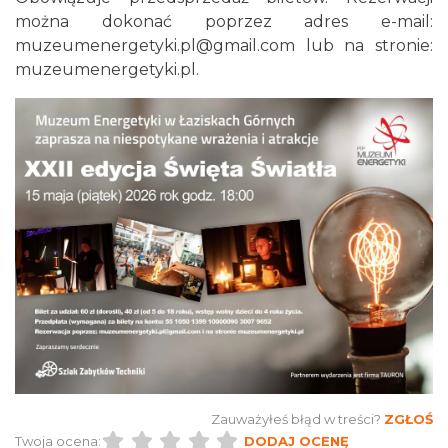
16.89 km
2026-08-15
można dokonać poprzez adres e-mail:
muzeumenergetyki.pl@gmail.com lub na stronie:
muzeumenergetyki.pl.
CO, GDZIE, KIEDY W KATOWICACH 3-
9.08.2026
Katowice
17.15 km
2026-08-03
Zauważyłeś błąd w treści?
ZGŁOŚ
Twoja ocena:
DODAJ OCENĘ