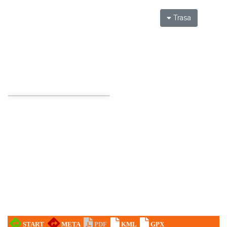
Trasa
LORD OF THE DANCE - 30th Anniversary
Tour
Katowice
17.81 km
2026-12-11
LORD OF THE DANCE 2026
Katowice
17.81 km
2026-12-11