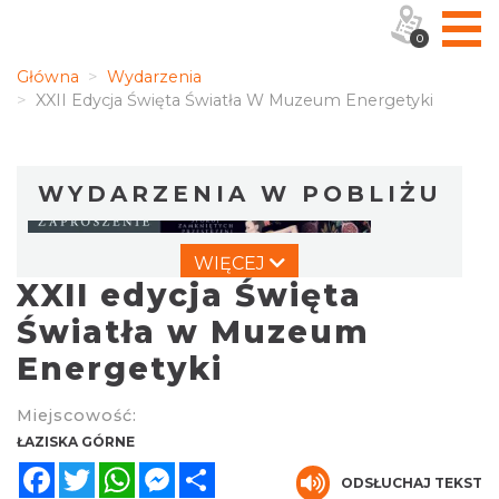
0
Główna
Wydarzenia
XXII Edycja Święta Światła W Muzeum Energetyki
WYDARZENIA W POBLIŻU
WIĘCEJ
XXII edycja Święta
Światła w Muzeum
Energetyki
Wystawa prof. Włodzimierza
Miejscowość:
Kwiatkowskiego w Tichauer Art Gallery
ŁAZISKA GÓRNE
Tychy
Facebook
Twitter
WhatsApp
Messenger
Share
7.79 km
2026-07-31
ODSŁUCHAJ TEKST