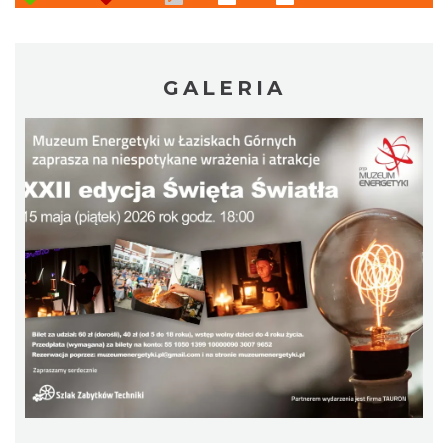
GALERIA
Alicja Majewska & Włodzimierz Korcz &
Warsaw String Quartet - Jubileusz
Katowice
17.85 km
2026-09-18
44. Rawa Blues Festival
Katowice
17.85 km
2026-10-03