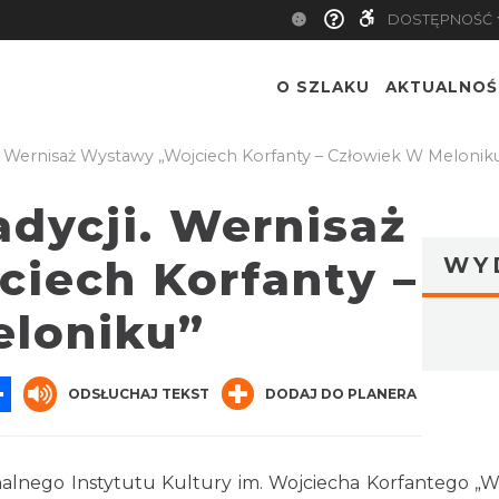
DOSTĘPNOŚĆ
O SZLAKU
AKTUALNOŚ
i. Wernisaż Wystawy „Wojciech Korfanty – Człowiek W Melonik
adycji. Wernisaż
iech Korfanty –
WY
eloniku”
App
ssenger
Share
ODSŁUCHAJ TEKST
DODAJ DO PLANERA
lnego Instytutu Kultury im. Wojciecha Korfantego „Wo