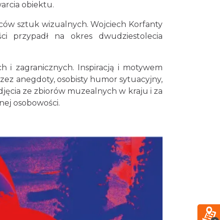
arcia obiektu.
Śląsko Wilijo
ców sztuk wizualnych. Wojciech Korfanty
Chorzów
ości przypadł na okres dwudziestolecia
3.05 km
2026-12-13
Silesia Memoriał Kamili
h i zagranicznych. Inspiracją i motywem
Skolimowskiej
zez anegdoty, osobisty humor sytuacyjny,
Chorzów
jęcia ze zbiorów muzealnych w kraju i za
3.73 km
2026-08-23
lnej osobowości.
Silesia Marathon 2026
Chorzów
3.73 km
2026-10-04
Fajer Festiwal 2026
Chorzów
3.73 km
2026-08-28
Kult – Pomarańczowa Trasa