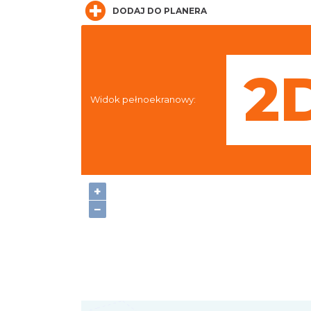
DODAJ DO PLANERA
Widok pełnoekranowy:
+
−