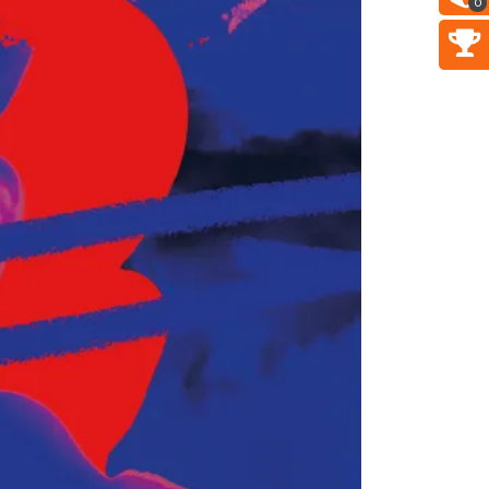
0
2026
Katowice
5.52 km
2026-11-14
Myslovitz - Sentymentalny
powrót do lat 2000
Katowice
5.52 km
2026-11-15
Poland Bachaturo Festiwal
Katowice
5.54 km
2026-08-14
17th WORLD BRIDGE SERIES –
Katowice 2026
Katowice
5.54 km
2026-08-20
LORD OF THE DANCE - 30th
Anniversary Tour
Katowice
5.61 km
2026-12-11