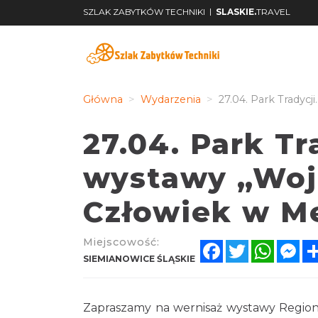
|
SZLAK ZABYTKÓW TECHNIKI
SLASKIE.
TRAVEL
Główna
Wydarzenia
27.04. Park Tradycj
27.04. Park Tr
wystawy „Wojc
Człowiek w M
Miejscowość:
Facebook
Twitter
Whats
Me
SIEMIANOWICE ŚLĄSKIE
Zapraszamy na wernisaż wystawy Regiona