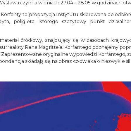
 Wystawa czynna w dniach 27.04 – 28.05 w godzinach otw
Korfanty to propozycja Instytutu skierowana do odbior
udyta, poliglota, którego szczytowy punkt działaln
teriał źródłowy, znajdujący się w zasobach krajowyc
surrealisty René Magritte’a. Korfantego poznajemy popr
. Zaprezentowane oryginalne wypowiedzi Korfantego, zd
ondencja składają się na obraz człowieka o niezwykle si