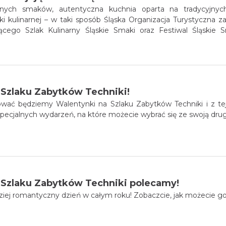
nych smaków, autentyczna kuchnia oparta na tradycyjnyc
ki kulinarnej – w taki sposób Śląska Organizacja Turystyczna
cego Szlak Kulinarny Śląskie Smaki oraz Festiwal Śląskie 
aw Airport Hotel ***** (należącym do PHH). Spotkanie skierowane do mediów, przedstawicieli
 i gastronomicznej było okazją do pokazania, że „Śląskie Smaki”
w Polsce oraz ważna wizytówka turystyczna regionu. Projekt
 przekształcił się w kompleksowy produkt turystyczny, nagrodz
ajlepszego Produktu Turystycznego oraz europejską nagrodą 
 Szlaku Zabytków Techniki!
misję Europejską.
 będziemy Walentynki na Szlaku Zabytków Techniki i z tej okazji podpow
specjalnych wydarzeń, na które możecie wybrać się ze swoją dru
 Szlaku Zabytków Techniki polecamy!
iej romantyczny dzień w całym roku! Zobaczcie, jak możecie go