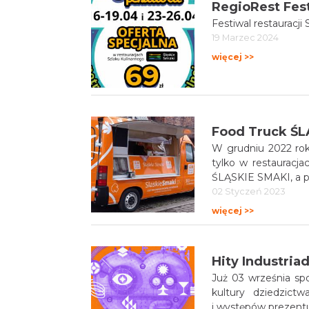
RegioRest Fest
Festiwal restauracj
19 Marzec 2024
więcej >>
Food Truck ŚLĄ
W grudniu 2022 rok
tylko w restauracja
ŚLĄSKIE SMAKI, a pa
02 Styczeń 2023
więcej >>
Hity Industria
Już 03 września spotykamy 
kultury dziedzic
i występów prezent