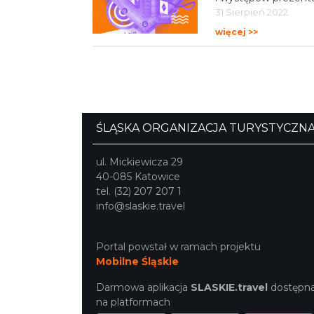
31 Sierpień 2022
więcej >>
NOWE potrawy 
Szlak Kulinarny „Śl
Smaki nowe potraw
30 Sierpień 2022
więcej >>
23 marca powr
#FoodFeelsGood - 23
21 Marzec 2022
więcej >>