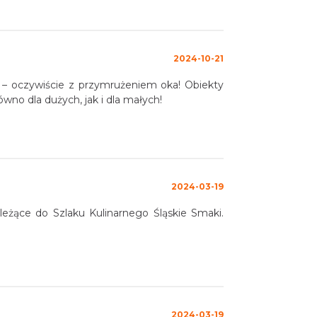
2024-10-21
e – oczywiście z przymrużeniem oka! Obiekty
aczone zarówno dla dużych, jak i dla małych!
2024-03-19
leżące do Szlaku Kulinarnego Śląskie Smaki.
2024-03-19