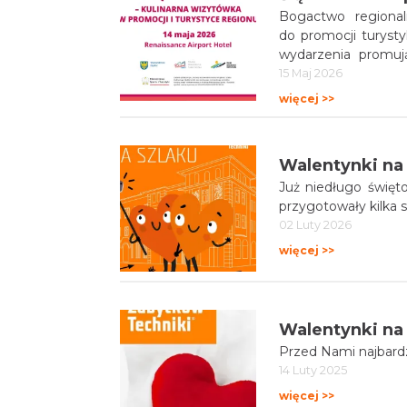
Bogactwo regional
do promocji turysty
wydarzenia promują
w Warszawie w Renaissance Wars
15 Maj 2026
branży turystycznej
więcej >>
marek kulinarnych 
kulinarny, z czasem
Turystycznej dla N
Walentynki na
przyznanej przez Ko
Już niedługo świętować
przygotowały kilka 
02 Luty 2026
więcej >>
Walentynki na
Przed Nami najbardz
14 Luty 2025
więcej >>