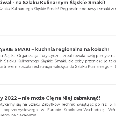
iwal - na Szlaku Kulinarnym Śląskie Smaki!
i Szlaku Kulinarnego Śląskie Smaki! Regionalne potrawy i smaki w
SKIE SMAKI – kuchnia regionalna na kołach!
u Śląska Organizacja Turystyczna zrealizowała swój pomysł na
ch Szlaku Kulinarnego Śląskie Smaki, ale żeby przenieść je ta
rtnerem została restauracja należąca do Szlaku Kulinarnego – R
dy 2022 – nie może Cię na Niej zabraknąć!
się na Szlaku Zabytków Techniki świętując po raz 13. Industriadę - największy jedno
twa poprzemysłowego w Europie Środkowo-Wschodniej. Wśr
ujemy najciekawsze!