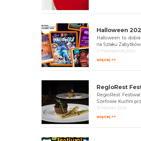
Halloween 202
Halloween to dobra
21 Październik 2024
więcej >>
RegioRest Fes
RegioRest Festiwal 
Szefowie Kuchni prz
19 Marzec 2024
więcej >>