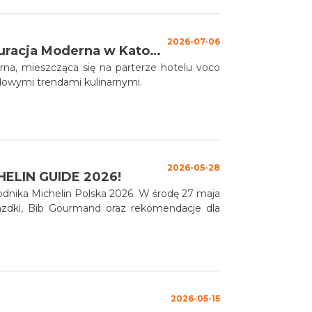
2026-07-06
Nowa restauracja na Szlaku Kulinarnym Śląskie Smaki – Restauracja Moderna w Katowicach!
na, mieszcząca się na parterze hotelu voco
odowymi trendami kulinarnymi.
2026-05-28
ELIN GUIDE 2026!
dnika Michelin Polska 2026. W środę 27 maja
zdki, Bib Gourmand oraz rekomendacje dla
2026-05-15