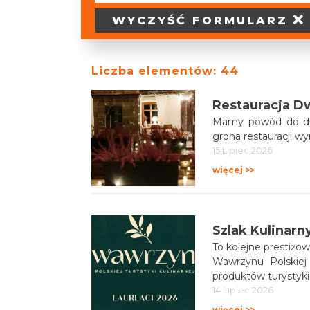
WYCZYŚĆ
FORMULARZ
Liczba elementów:
44
Restauracja Dw
Mamy powód do dumy
grona restauracji wy
15 Lipiec 2026
więcej >>
Szlak Kulinarn
To kolejne prestiżo
Wawrzynu Polskiej 
produktów turystyki 
14 Lipiec 2026
więcej >>