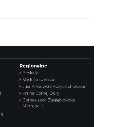
2022-08-30
Food & Wine w Gliwicach
ine w Gliwicach wprowadziła do menu Śląskie
2022-03-21
!