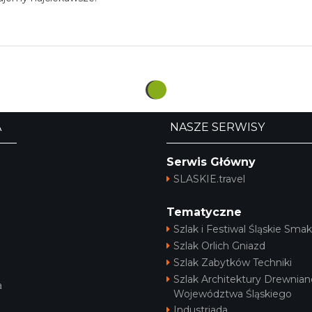
w menu Śląskie Smaki! Restauracja Poziom+ 
ąskie Smaki” wciąż się rozwija! Restauracja Poziom+ Food & W
y:
aca Restaurant Week
 marca powraca Restaurant Week - sprawdź restauracje w Silesii