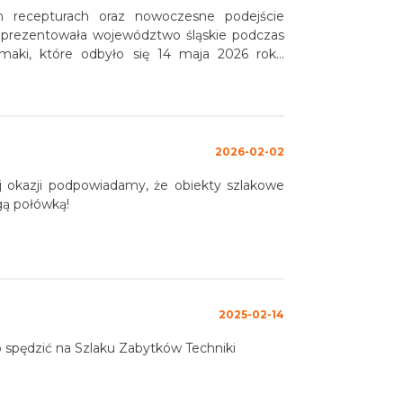
h recepturach oraz nowoczesne podejście
 zaprezentowała województwo śląskie podczas
Smaki, które odbyło się 14 maja 2026 roku
 to dziś jedna z najbardziej rozpoznawalnych
, zapoczątkowany w 2006 roku jako festiwal
ony m.in. Certyfikatem Polskiej Organizacji
EDEN – European Destination of Excellence,
2026-02-02
iadamy, że obiekty szlakowe
gą połówką!
2025-02-14
 spędzić na Szlaku Zabytków Techniki