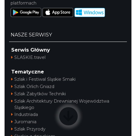
platformach
NASZE SERWISY
Serwis Główny
SLASKIE.travel
Tematyczne
Szlak i Festiwal Śląskie Smaki
Szlak Orlich Gniazd
Szlak Zabytków Techniki
Szlak Architektury Drewnianej Województwa
Śląskiego
Industriada
Juromania
Szlak Przyrody