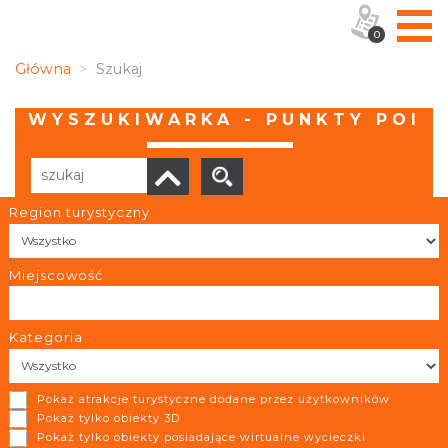
0
Główna
Szukaj
WYSZUKIWARKA - PUNKTY POI
Region turystyczny
Liczba elementów:
160
POBIERZ LISTĘ
Miejscowość
Kategoria
Gliwickie Centrum Naukowo-Technologiczne Cechownia
Pokaż atrakcje turystyczne dodane przez użytkowników
Gliwice
Pokaż tylko obiekty 3D
Pokaż tylko obiekty posiadające wirtualne wycieczki