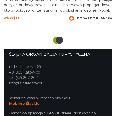
decyzję budowy nowej sztolni szkoleniowo-propagandowej,
którą połączono ze starymi wyrobiskami dawnej kopalni
„Królowa Luiza”. Powstała wzorcowa sztolnia szkoleniowa,
więcej >>
DODAJ DO PLANERA
doskonale imitująca prawdziwą kopalnię i posiadająca m.in.
zmechanizowane ściany wydobywcze. Otwarcie całego
zespołu wyrobisk, nazwanego Ośrodkiem Szkolenia
Zawodowego i Propagandy Górnictwa przy KWK „Zabrze –
Bielszowice”, nastąpiło w grudniu 1985 r. Współcześnie na
bazie dawnego ośrodka szkoleniowego i wyrobisk „Królowej
Luizy” powstał Park 12C, dedykowany przede wszystkim dla
ŚLĄSKA ORGANIZACJA TURYSTYCZNA
rodzinom z dziećmi i zorganizowanym grupom szkolnym.
ul. Mickiewicza 29
40-085 Katowice
tel. (32) 207 207 1
info@slaskie.travel
Portal powstał w ramach projektu
Mobilne Śląskie
Darmowa aplikacja
SLASKIE.travel
dostępna na