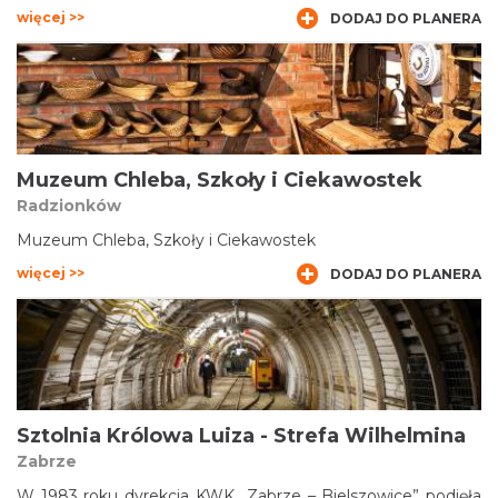
przestrzenie zarówno na powierzchni, jak i prawdziwą sieć
więcej >>
DODAJ DO PLANERA
podziemnych korytarzy, biegnących praktycznie pod
samym centrum miasta.
Muzeum Chleba, Szkoły i Ciekawostek
Radzionków
Muzeum Chleba, Szkoły i Ciekawostek
więcej >>
DODAJ DO PLANERA
Sztolnia Królowa Luiza - Strefa Wilhelmina
Zabrze
W 1983 roku dyrekcja KWK „Zabrze – Bielszowice” podjęła