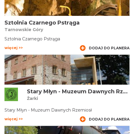
Przeszklone bryły harmonizują z zespołem zabytkowych
budynków, spośród których duża część została zbudowana
jeszcze w XIX wieku.
Sztolnia Czarnego Pstrąga
Tarnowskie Góry
Sztolnia Czarnego Pstrąga
więcej >>
DODAJ DO PLANERA
Stary Młyn - Muzeum Dawnych Rzemiosł
Żarki
Stary Młyn - Muzeum Dawnych Rzemiosł
więcej >>
DODAJ DO PLANERA