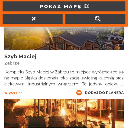
Najbardziej klimatyczna przestrzeń eventowa na Śląsku -
POKAŻ MAPĘ
koncerty, konferencje, warsztaty, wystawy.
więcej >>
DODAJ DO PLANERA
Szyb Maciej
Zabrze
Kompleks Szyb Maciej w Zabrzu to miejsce wyróżniające się
na mapie Śląska doskonałą lokalizacją, świetną kuchnią oraz
ciekawym, industrialnym wnętrzem. To jedyny obiekt w
Województwie Śląskim znajdujący się jednocześnie na
więcej >>
DODAJ DO PLANERA
Szlaku Zabytków Techniki oraz Szlaku Śląskie Smaki. Szyb
Maciej uhonorowany został dwukrotnie nagrodą
Generalnego Konserwatora Zabytków na Zabytek Zadbany.
Obiekt powstał z myślą o propagowaniu kultury regionu, a
w szczególności Metropolii Silesia.