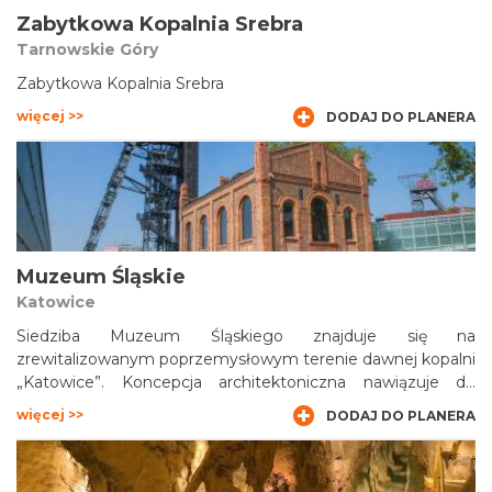
Zabytkowa Kopalnia Srebra
Tarnowskie Góry
Zabytkowa Kopalnia Srebra
więcej >>
DODAJ DO PLANERA
Muzeum Śląskie
Katowice
Siedziba Muzeum Śląskiego znajduje się na
zrewitalizowanym poprzemysłowym terenie dawnej kopalni
„Katowice”. Koncepcja architektoniczna nawiązuje do
przemysłowej historii Śląska i pierwotnej funkcji terenu
więcej >>
DODAJ DO PLANERA
pokopalnianego. Zakłada niewielką ingerencję w
poprzemysłowy krajobraz, dlatego większa część
zaprojektowanego kompleksu znajduje się pod ziemią.