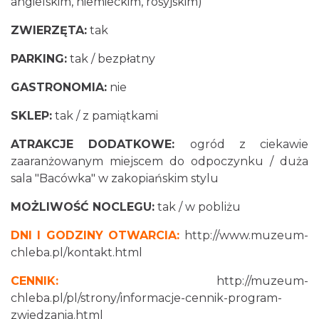
angielskim, niemieckim, rosyjskim)
ZWIERZĘTA:
tak
PARKING:
tak / bezpłatny
GASTRONOMIA:
nie
SKLEP:
tak / z pamiątkami
ATRAKCJE DODATKOWE:
ogród z ciekawie
zaaranżowanym miejscem do odpoczynku / duża
sala "Bacówka" w zakopiańskim stylu
MOŻLIWOŚĆ NOCLEGU:
tak / w pobliżu
DNI I GODZINY OTWARCIA:
http://www.muzeum-
chleba.pl/kontakt.html
CENNIK:
http://muzeum-
chleba.pl/pl/strony/informacje-cennik-program-
zwiedzania.html