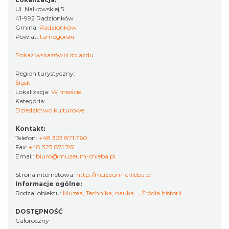
Ul. Nałkowskiej 5
41-992 Radzionków
Gmina:
Radzionków
Powiat:
tarnogórski
Pokaż wskazówki dojazdu
Region turystyczny:
Śląsk
Lokalizacja:
W mieście
Kategoria:
Dziedzictwo kulturowe
Kontakt:
Telefon:
+48 323 871 760
Fax:
+48 323 871 761
Email:
biuro@muzeum-chleba.pl
Strona internetowa:
http://muzeum-chleba.pl
Informacje ogólne:
Rodzaj obiektu:
Muzea
,
Technika, nauka…
,
Źródła historii
DOSTĘPNOŚĆ
Całoroczny