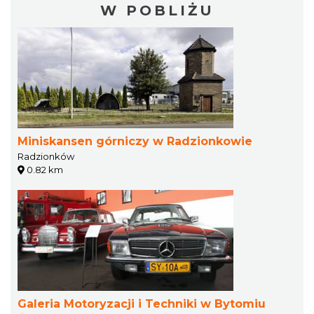
W POBLIŻU
Miniskansen górniczy w Radzionkowie
Radzionków
0.82 km
Galeria Motoryzacji i Techniki w Bytomiu