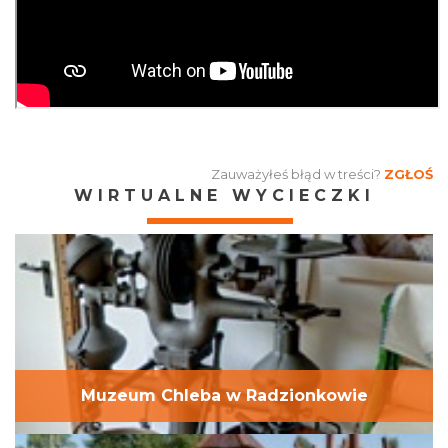
Zauważyłeś błąd w treści?
ZGŁOŚ
WIRTUALNE WYCIECZKI
Muzeum Chleba w Radzionkowie