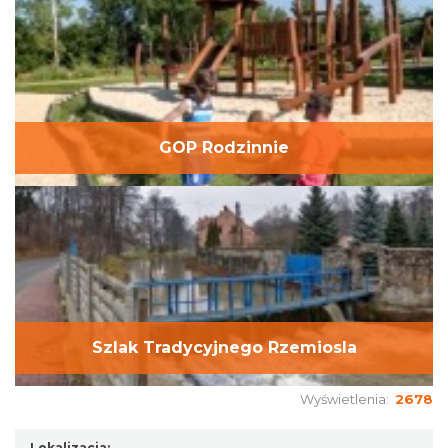
GOP Rodzinnie
Szlak Tradycyjnego Rzemiosla
Wyświetlenia:
2678
Lokalizacja: