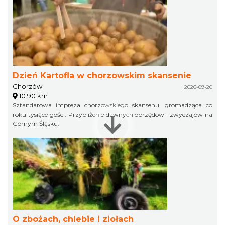
Dzień Kartofla w chorzowskim skansenie
Chorzów
2026-09-20
10.90 km
Sztandarowa impreza chorzowskiego skansenu, gromadząca co
roku tysiące gości. Przybliżenie dawnych obrzędów i zwyczajów na
Górnym Śląsku.
O zbożach, chlebie i ziołach