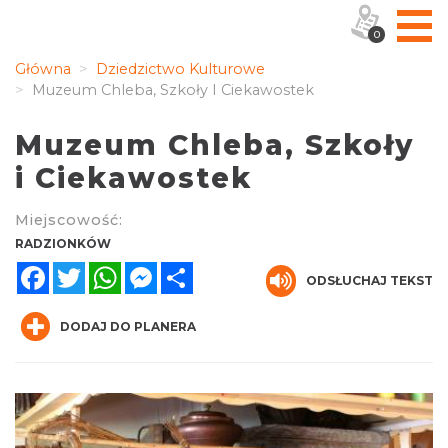
0
Główna
Dziedzictwo Kulturowe
Muzeum Chleba, Szkoły I Ciekawostek
Muzeum Chleba, Szkoły
i Ciekawostek
Miejscowość:
RADZIONKÓW
Facebook
Twitter
WhatsApp
Messenger
Share
ODSŁUCHAJ TEKST
DODAJ DO PLANERA