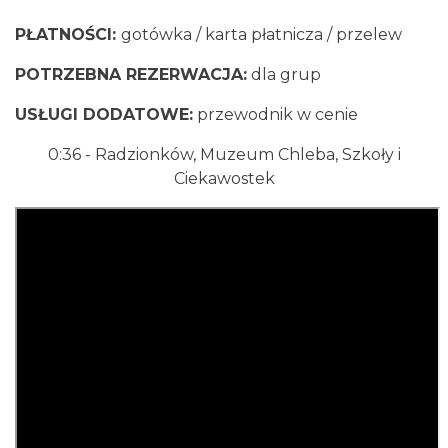
PŁATNOŚCI:
gotówka / karta płatnicza / przelew
POTRZEBNA REZERWACJA:
dla grup
USŁUGI DODATOWE:
przewodnik w cenie
0:36
- Radzionków, Muzeum Chleba, Szkoły i
Ciekawostek