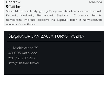
Chorzów
2026-10-04
11.65 km
Silesia Marathon tradycyjnie już poprowadzi ulicami czterech miast:
Katowic, Mysłowic, Siemianowic Śląskich i Chorzowa. Jest to
największa impreza biegowa na Śląsku i jeden z największych
maratonów w Polsce.
ŚLĄSKA ORGANIZACJA TURYSTYCZNA
ul. Mickiewicza 29
40-085 Katowice
tel. (32) 207 207 1
info@slaskie.travel
Portal powstał w ramach projektu
Mobilne Śląskie
Darmowa aplikacja
SLASKIE.travel
dostępna na
platformach