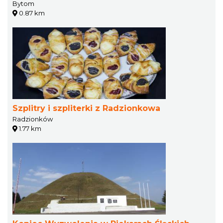
Bytom
0.87 km
Szplitry i szpliterki z Radzionkowa
Radzionków
1.77 km