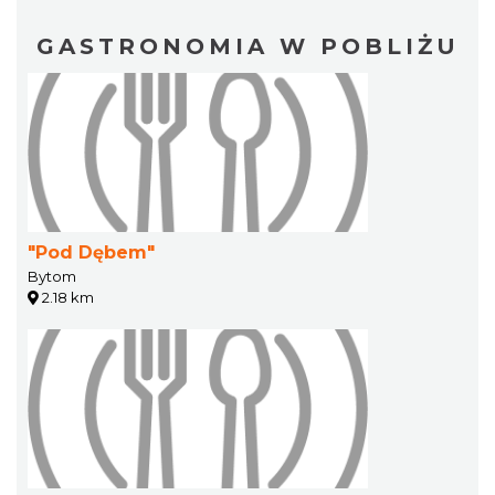
GASTRONOMIA W POBLIŻU
"Pod Dębem"
Bytom
2.18 km