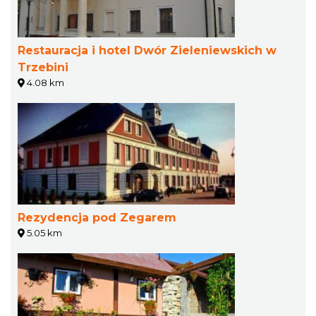
Restauracja i hotel Dwór Zieleniewskich w
Trzebini
4.08 km
Rezydencja pod Zegarem
5.05 km