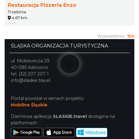
Restauracja Pizzeria Enzo
Trzebinia
4.67 km
Wyświetlenia:
150
ŚLĄSKA ORGANIZACJA TURYSTYCZNA
ul. Mickiewicza 29
40-085 Katowice
tel. (32) 207 207 1
info@slaskie.travel
Portal powstał w ramach projektu
Mobilne Śląskie
Darmowa aplikacja
SLASKIE.travel
dostępna na
platformach