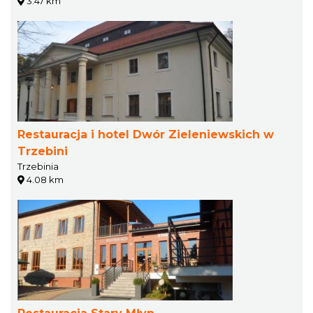
3.47 km
Restauracja i hotel Dwór Zieleniewskich w
Trzebini
Trzebinia
4.08 km