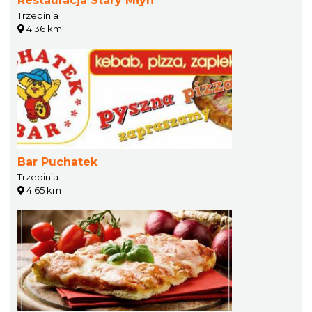
Restauracja Stary Młyn
Trzebinia
4.36 km
Bar Puchatek
Trzebinia
4.65 km