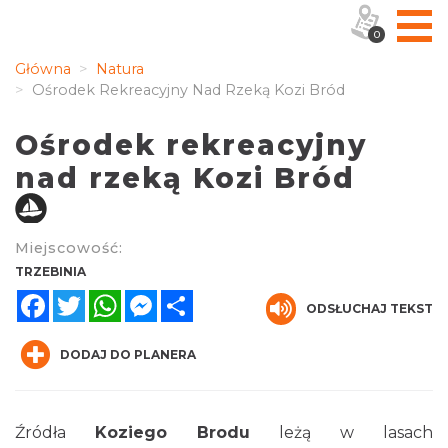
0
Główna
Natura
Ośrodek Rekreacyjny Nad Rzeką Kozi Bród
Ośrodek rekreacyjny
nad rzeką Kozi Bród
Miejscowość:
TRZEBINIA
Facebook
Twitter
WhatsApp
Messenger
Share
ODSŁUCHAJ TEKST
DODAJ DO PLANERA
Źródła
Koziego Brodu
leżą w lasach