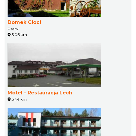
Domek Cioci
Psary
5.06 km
Motel - Restauracja Lech
5.44 km