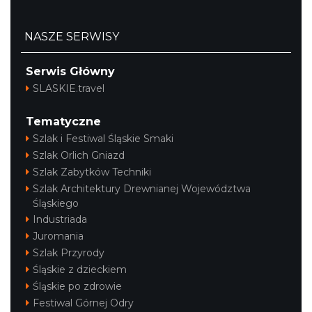
NASZE SERWISY
Serwis Główny
SLASKIE.travel
Tematyczne
Szlak i Festiwal Śląskie Smaki
Szlak Orlich Gniazd
Szlak Zabytków Techniki
Szlak Architektury Drewnianej Województwa
Śląskiego
Industriada
Juromania
Szlak Przyrody
Śląskie z dzieckiem
Śląskie po zdrowie
Festiwal Górnej Odry