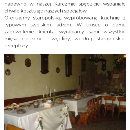
napewno w naszej Karczmie spędzicie wspaniałe
chwile kosztując naszych specjałów.
Oferujemy staropolską, wypróbowaną kuchnię z
typowym swojskim jadłem. W trosce o pełne
zadowolenie klienta wyrabiamy sami wszystkie
mięsa pieczone i wędliny, według staropolskiej
receptury.