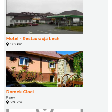
Motel - Restauracja Lech
3.02 km
Domek Cioci
Psary
6.26 km