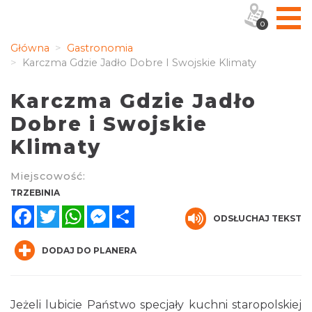
0
Główna
Gastronomia
Karczma Gdzie Jadło Dobre I Swojskie Klimaty
Karczma Gdzie Jadło
Dobre i Swojskie
Klimaty
Miejscowość:
TRZEBINIA
Facebook
Twitter
WhatsApp
Messenger
Share
ODSŁUCHAJ TEKST
DODAJ DO PLANERA
Jeżeli lubicie Państwo specjały kuchni staropolskiej