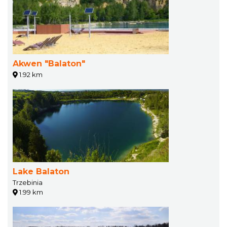
Akwen "Balaton"
1.92 km
Lake Balaton
Trzebinia
1.99 km