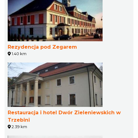
Rezydencja pod Zegarem
1.40 km
Restauracja i hotel Dwór Zieleniewskich w
Trzebini
2.39 km