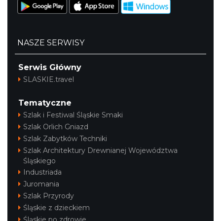
NASZE SERWISY
Serwis Główny
SLASKIE.travel
Tematyczne
Szlak i Festiwal Śląskie Smaki
Szlak Orlich Gniazd
Szlak Zabytków Techniki
Szlak Architektury Drewnianej Województwa
Śląskiego
Industriada
Juromania
Szlak Przyrody
Śląskie z dzieckiem
Śląskie po zdrowie