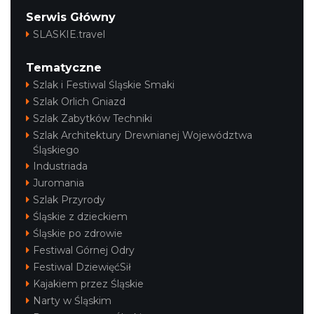
Serwis Główny
SLASKIE.travel
Spotkanie miłośników numizmatów
Rybnik
Tematyczne
27.16 km
2026-08-08
Szlak i Festiwal Śląskie Smaki
Szlak Orlich Gniazd
Szlak Zabytków Techniki
Szlak Architektury Drewnianej Województwa
Śląskiego
Industriada
Juromania
Szlak Przyrody
Warsztat gry na flecie indiańskim –
Śląskie z dzieckiem
pierwsze kroki w świecie melodii
Śląskie po zdrowie
Rybnik
Festiwal Górnej Odry
27.16 km
2026-09-10
Festiwal DziewięćSił
Kajakiem przez Śląskie
Narty w Śląskim