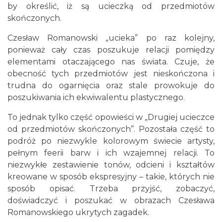
by określić, iż są ucieczką od przedmiotów
OFF Festival 2026
skończonych.
Katowice
12.57 km
2026-08-07
Czesław Romanowski „ucieka” po raz kolejny,
ponieważ cały czas poszukuje relacji pomiędzy
elementami otaczającego nas świata. Czuje, że
obecność tych przedmiotów jest nieskończona i
trudna do ogarnięcia oraz stale prowokuje do
poszukiwania ich ekwiwalentu plastycznego.
To jednak tylko część opowieści w „Drugiej ucieczce
CO, GDZIE, KIEDY W KATOWICACH 3-
od przedmiotów skończonych”. Pozostała część to
9.08.2026
podróż po niezwykle kolorowym świecie artysty,
Katowice
pełnym feerii barw i ich wzajemnej relacji. To
12.99 km
2026-08-03
niezwykłe zestawienie tonów, odcieni i kształtów
kreowane w sposób ekspresyjny – takie, których nie
sposób opisać. Trzeba przyjść, zobaczyć,
doświadczyć i poszukać w obrazach Czesława
Romanowskiego ukrytych zagadek.