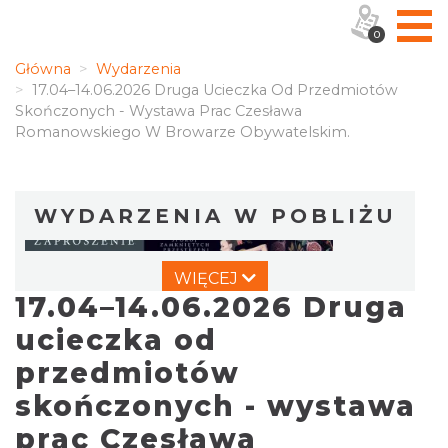
0
Główna
Wydarzenia
17.04–14.06.2026 Druga Ucieczka Od Przedmiotów
Skończonych - Wystawa Prac Czesława
Romanowskiego W Browarze Obywatelskim.
WYDARZENIA W POBLIŻU
WIĘCEJ
17.04–14.06.2026 Druga
ucieczka od
przedmiotów
skończonych - wystawa
Wystawa prof. Włodzimierza
Kwiatkowskiego w Tichauer Art Gallery
prac Czesława