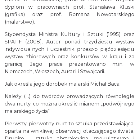
dyplom w pracowniach prof. Stanisława Kluski
(grafika) oraz prof. Romana Nowotarskiego
(malarstwo).
Stypendysta Ministra Kultury i Sztuki (1995) oraz
SPATiF (2008). Autor ponad trzydziestu wystaw
LORD OF THE DANCE 2026
indywidualnych i uczestnik przeszło pięćdziesięciu
Katowice
13.69 km
2026-12-11
wystaw zbiorowych oraz konkursów w kraju i za
granicą. Jego prace prezentowano m.in. w
Niemczech, Włoszech, Austrii i Szwajcarii.
Jak określa jego dorobek malarski Michał Baca:
Należy (…) do twórców prowadzących równolegle
dwa nurty, co można określić mianem „podwójnego
malarskiego życia”.
Kult – Pomarańczowa Trasa 2026
Katowice
Pierwszy, pierwotny nurt to sztuka przedstawiająca,
13.78 km
2026-11-14
oparta na wnikliwej obserwacji otaczającego świata.
Drugim – sztuka abstrakcyjna, spekulatywna i