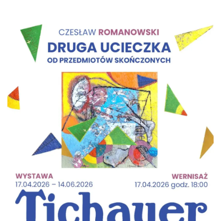
Alicja Majewska & Włodzimierz Korcz &
Warsaw String Quartet - Jubileusz
Katowice
13.63 km
2026-09-18
44. Rawa Blues Festival
Katowice
13.63 km
2026-10-03