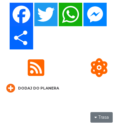
Silesia Memoriał Kamili Skolimowskiej
Facebook
Twitter
WhatsApp
Messenger
Chorzów
15.41 km
2026-08-23
Share
Silesia Marathon 2026
Chorzów
15.41 km
2026-10-04
DODAJ DO PLANERA
Trasa