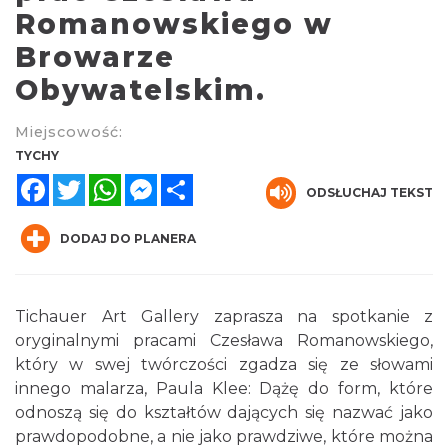
Tychy
Romanowskiego w
0.06 km
2026-07-31
Browarze
Obywatelskim.
Miejscowość:
TYCHY
Facebook
Twitter
WhatsApp
Messenger
Share
ODSŁUCHAJ TEKST
Muzyka zespołu Metallica symfonicznie
2026
DODAJ DO PLANERA
Katowice
12.48 km
2026-11-14
Tichauer Art Gallery zaprasza na spotkanie z
oryginalnymi pracami Czesława Romanowskiego,
który w swej twórczości zgadza się ze słowami
innego malarza, Paula Klee: Dążę do form, które
odnoszą się do kształtów dających się nazwać jako
prawdopodobne, a nie jako prawdziwe, które można