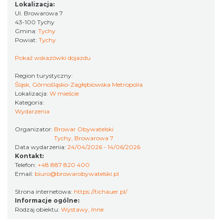
13.84 km
2026-08-14
Lokalizacja:
Ul. Browarowa 7
43-100 Tychy
Gmina:
Tychy
Powiat:
Tychy
Pokaż wskazówki dojazdu
Region turystyczny:
Śląsk, Górnośląsko-Zagłębiowska Metropolia
Lokalizacja:
W mieście
17th WORLD BRIDGE SERIES – Katowice
Kategoria:
2026
Wydarzenia
Katowice
13.84 km
2026-08-20
Organizator:
Browar Obywatelski
Tychy, Browarowa 7
Data wydarzenia:
24/04/2026 - 14/06/2026
Kontakt:
Telefon:
+48 887 820 400
Email:
biuro@browarobywatelski.pl
Strona internetowa:
https://tichauer.pl/
Informacje ogólne:
Rodzaj obiektu:
Wystawy
,
Inne