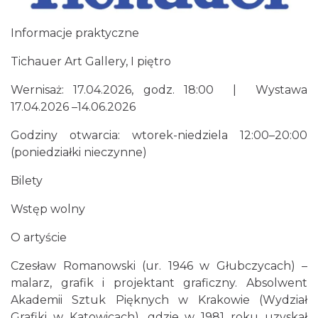
Informacje praktyczne
Tichauer Art Gallery, I piętro
Henryk Miśkiewicz – 75 lat Mistrza i Goście
Katowice
Wernisaż: 17.04.2026, godz. 18:00 | Wystawa
13.63 km
2026-10-18
17.04.2026 –14.06.2026
Godziny otwarcia: wtorek-niedziela 12:00–20:00
(poniedziałki nieczynne)
Bilety
Wstęp wolny
LORD OF THE DANCE - 30th Anniversary
O artyście
Tour
Czesław Romanowski (ur. 1946 w Głubczycach) –
Katowice
13.69 km
2026-12-11
malarz, grafik i projektant graficzny. Absolwent
Akademii Sztuk Pięknych w Krakowie (Wydział
Grafiki w Katowicach), gdzie w 1981 roku uzyskał