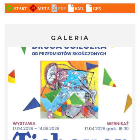
Dzień Kartofla w chorzowskim skansenie
Chorzów
16.20 km
2026-09-20
GALERIA
O zbożach, chlebie i ziołach
Chorzów
16.20 km
2026-08-23