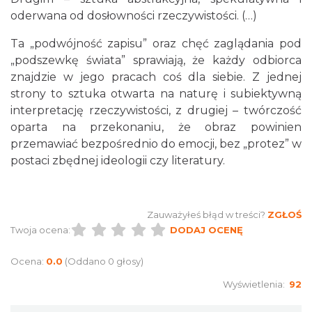
oderwana od dosłowności rzeczywistości. (…)
Ta „podwójność zapisu” oraz chęć zaglądania pod
„podszewkę świata” sprawiają, że każdy odbiorca
znajdzie w jego pracach coś dla siebie. Z jednej
strony to sztuka otwarta na naturę i subiektywną
Myslovitz - Sentymentalny powrót do lat
interpretację rzeczywistości, z drugiej – twórczość
2000
oparta na przekonaniu, że obraz powinien
Katowice
przemawiać bezpośrednio do emocji, bez „protez” w
13.78 km
2026-11-15
postaci zbędnej ideologii czy literatury.
Zauważyłeś błąd w treści?
ZGŁOŚ
Twoja ocena:
DODAJ OCENĘ
Ocena:
0.0
(Oddano 0 głosy)
Wyświetlenia:
92
Poland Bachaturo Festiwal
Katowice