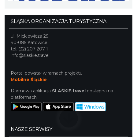
Śląsko Wilijo
ŚLĄSKA ORGANIZACJA TURYSTYCZNA
Chorzów
16.20 km
2026-12-13
ul. Mickiewicza 29
40-085 Katowice
tel. (32) 207 207 1
info@slaskie.travel
Portal powstał w ramach projektu
Mobilne Śląskie
Koncert Sandry w Gliwicach
Darmowa aplikacja
SLASKIE.travel
dostępna na
Gliwice
platformach
23.36 km
2026-10-16
NASZE SERWISY