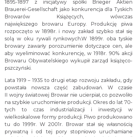
1895-1897 z inicjatywy spółki Brieger Aktien
Brauerei-Gesellschaft jako konkurencja dla Tyskich
Browarów Książęcych, wówczas
największego browaru Europy. Produkcję piwa
rozpoczęto w 1898r. i nowy zakład szybko stał się
solą w oku rywali rynkowych.W 1899r. oba tyskie
browary zawarły porozumienie dotyczące cen, ale
aby wyeliminować konkurencję, w 1918r. 90% akcji
Browaru Obywatelskiego wykupił zarząd książęco-
pszczyński.
Lata 1919 – 1935 to drugi etap rozwoju zakładu, gdy
powstała nowsza część zabudowań. W czasie
II wojny światowej Browar nie ucierpiał, co pozwoliło
na szybkie uruchomienie produkcji. Okres do lat 70-
tych to czas industrializacji i inwestycji w
wielkoskalowe formy produkcji. Piwo produkowano
tu do 1999r. W 2001r. Browar stał się własnością
prywatną i od tej pory stopniowo uruchamiane