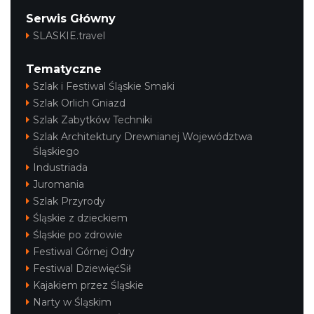
Serwis Główny
SLASKIE.travel
Tematyczne
Szlak i Festiwal Śląskie Smaki
Szlak Orlich Gniazd
Szlak Zabytków Techniki
Szlak Architektury Drewnianej Województwa
Śląskiego
Industriada
Juromania
Szlak Przyrody
Śląskie z dzieckiem
Śląskie po zdrowie
Festiwal Górnej Odry
Festiwal DziewięćSił
Kajakiem przez Śląskie
Narty w Śląskim