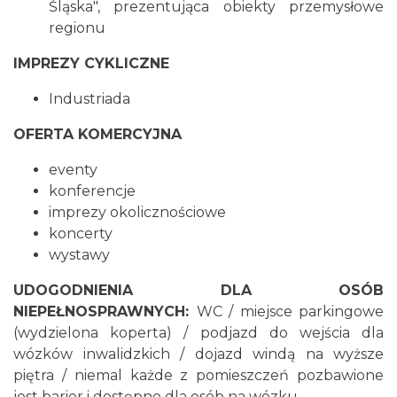
Śląska", prezentująca obiekty przemysłowe
regionu
IMPREZY CYKLICZNE
Industriada
OFERTA KOMERCYJNA
eventy
konferencje
imprezy okolicznościowe
koncerty
wystawy
UDOGODNIENIA DLA OSÓB
NIEPEŁNOSPRAWNYCH:
WC / miejsce parkingowe
(wydzielona koperta) / podjazd do wejścia dla
wózków inwalidzkich / dojazd windą na wyższe
piętra / niemal każde z pomieszczeń pozbawione
jest barier i dostępne dla osób na wózku