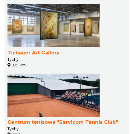
Tichauer Art Gallery
Tychy
0.19 km
Centrum tenisowe "Servicom Tennis Club"
Tychy