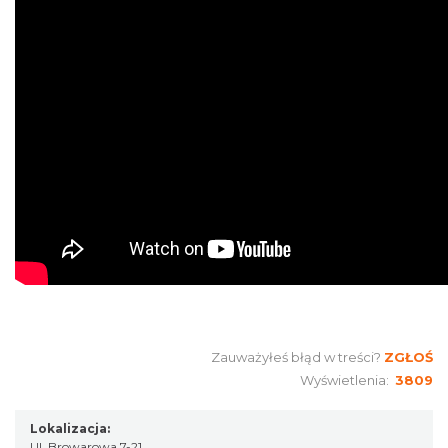
Zauważyłeś błąd w treści?
ZGŁOŚ
Wyświetlenia:
3809
Lokalizacja:
Ul. Browarowa 7-21