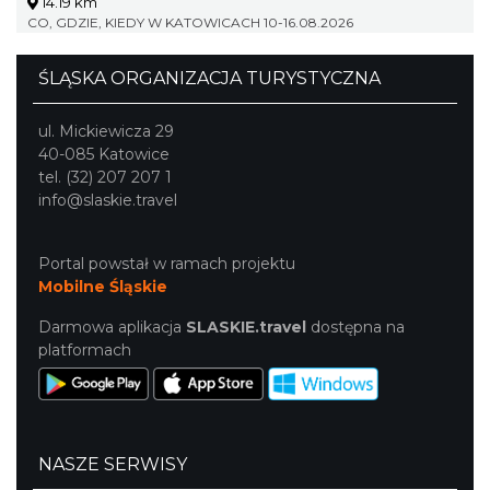
14.19 km
CO, GDZIE, KIEDY W KATOWICACH 10-16.08.2026
ŚLĄSKA ORGANIZACJA TURYSTYCZNA
ul. Mickiewicza 29
40-085 Katowice
tel. (32) 207 207 1
info@slaskie.travel
Portal powstał w ramach projektu
Mobilne Śląskie
Darmowa aplikacja
SLASKIE.travel
dostępna na
platformach
NASZE SERWISY