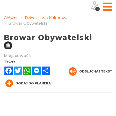
0
Główna
Dziedzictwo Kulturowe
Browar Obywatelski
Browar Obywatelski
Miejscowość:
TYCHY
Facebook
Twitter
WhatsApp
Messenger
Share
ODSŁUCHAJ TEKST
DODAJ DO PLANERA