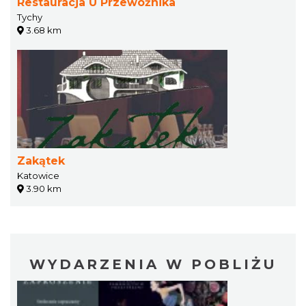
Restauracja U Przewoźnika
Tychy
3.68 km
Zakątek
Katowice
3.90 km
WYDARZENIA W POBLIŻU