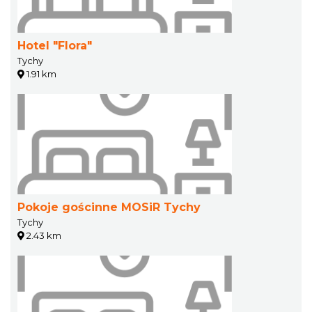
Hotel "Flora"
Tychy
1.91 km
Pokoje gościnne MOSiR Tychy
Tychy
2.43 km