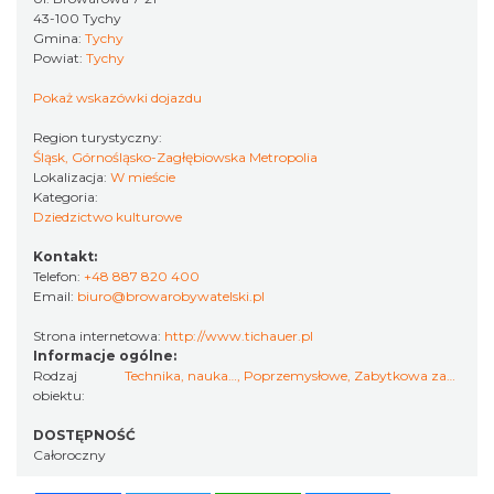
43-100 Tychy
Gmina:
Tychy
Powiat:
Tychy
Pokaż wskazówki dojazdu
Region turystyczny:
Śląsk, Górnośląsko-Zagłębiowska Metropolia
Lokalizacja:
W mieście
Kategoria:
Dziedzictwo kulturowe
Kontakt:
Telefon:
+48 887 820 400
Email:
biuro@browarobywatelski.pl
Strona internetowa:
http://www.tichauer.pl
Informacje ogólne:
Rodzaj
Technika, nauka…
,
Poprzemysłowe
,
Zabytkowa zabudowa
obiektu:
DOSTĘPNOŚĆ
Całoroczny