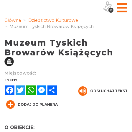
0
Główna
Dziedzictwo Kulturowe
Muzeum Tyskich Browarów Książęcych
Muzeum Tyskich
Browarów Książęcych
Miejscowość:
TYCHY
Facebook
Twitter
WhatsApp
Messenger
Share
ODSŁUCHAJ TEKST
DODAJ DO PLANERA
O OBIEKCIE: