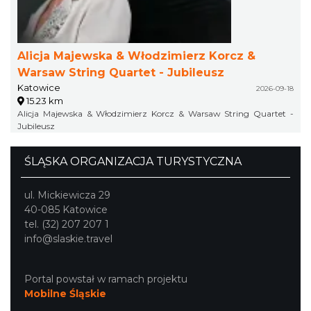
Alicja Majewska & Włodzimierz Korcz &
Warsaw String Quartet - Jubileusz
Katowice
2026-09-18
15.23 km
Alicja Majewska & Włodzimierz Korcz & Warsaw String Quartet -
Jubileusz
ŚLĄSKA ORGANIZACJA TURYSTYCZNA
ul. Mickiewicza 29
40-085 Katowice
tel. (32) 207 207 1
info@slaskie.travel
Portal powstał w ramach projektu
Mobilne Śląskie