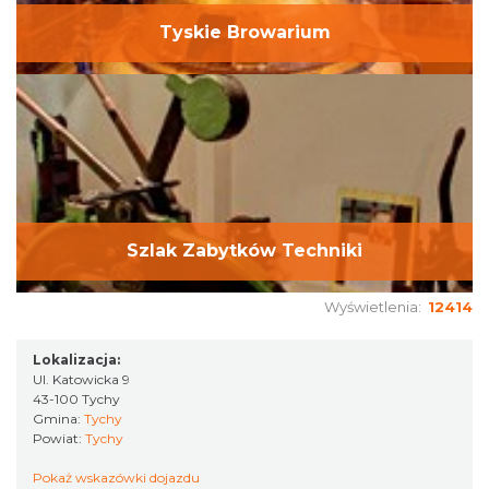
Tyskie Browarium
Szlak Zabytków Techniki
Wyświetlenia:
12414
Lokalizacja:
Ul. Katowicka 9
43-100 Tychy
Gmina:
Tychy
Powiat:
Tychy
Pokaż wskazówki dojazdu