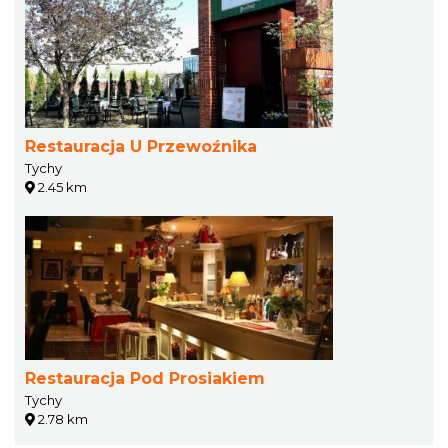
Restauracja U Przewoźnika
Tychy
2.45 km
Restauracja Pod Prosiakiem
Tychy
2.78 km