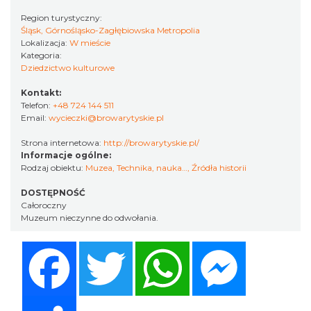
Region turystyczny:
Śląsk, Górnośląsko-Zagłębiowska Metropolia
Lokalizacja:
W mieście
Kategoria:
Dziedzictwo kulturowe
Kontakt:
Telefon:
+48 724 144 511
Email:
wycieczki@browarytyskie.pl
Strona internetowa:
http://browarytyskie.pl/
Informacje ogólne:
Rodzaj obiektu:
Muzea
,
Technika, nauka…
,
Źródła historii
DOSTĘPNOŚĆ
Całoroczny
Muzeum nieczynne do odwołania.
Facebook
Twitter
WhatsApp
Messenger
Share