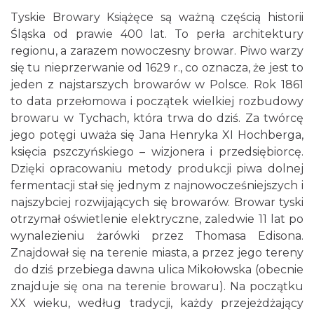
Tyskie Browary Książęce są ważną częścią historii
Śląska od prawie 400 lat. To perła architektury
regionu, a zarazem nowoczesny browar. Piwo warzy
się tu nieprzerwanie od 1629 r., co oznacza, że jest to
jeden z najstarszych browarów w Polsce. Rok 1861
to data przełomowa i początek wielkiej rozbudowy
browaru w Tychach, która trwa do dziś. Za twórcę
jego potęgi uważa się Jana Henryka XI Hochberga,
księcia pszczyńskiego – wizjonera i przedsiębiorcę.
Dzięki opracowaniu metody produkcji piwa dolnej
fermentacji stał się jednym z najnowocześniejszych i
najszybciej rozwijających się browarów. Browar tyski
otrzymał oświetlenie elektryczne, zaledwie 11 lat po
wynalezieniu żarówki przez Thomasa Edisona.
Znajdował się na terenie miasta, a przez jego tereny
do dziś przebiega dawna ulica Mikołowska (obecnie
znajduje się ona na terenie browaru). Na początku
XX wieku, według tradycji, każdy przejeżdżający