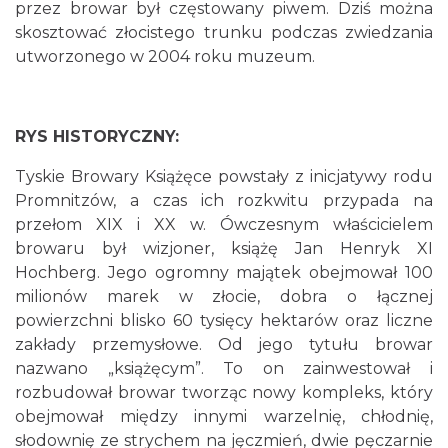
przez browar był częstowany piwem. Dziś można
skosztować złocistego trunku podczas zwiedzania
utworzonego w 2004 roku muzeum.
RYS HISTORYCZNY:
Tyskie Browary Książęce powstały z inicjatywy rodu
Promnitzów, a czas ich rozkwitu przypada na
przełom XIX i XX w. Ówczesnym właścicielem
browaru był wizjoner, książę Jan Henryk XI
Hochberg. Jego ogromny majątek obejmował 100
milionów marek w złocie, dobra o łącznej
powierzchni blisko 60 tysięcy hektarów oraz liczne
zakłady przemysłowe. Od jego tytułu browar
nazwano „książęcym”. To on zainwestował i
rozbudował browar tworząc nowy kompleks, który
obejmował między innymi warzelnię, chłodnię,
słodownię ze strychem na jęczmień, dwie pęczarnie