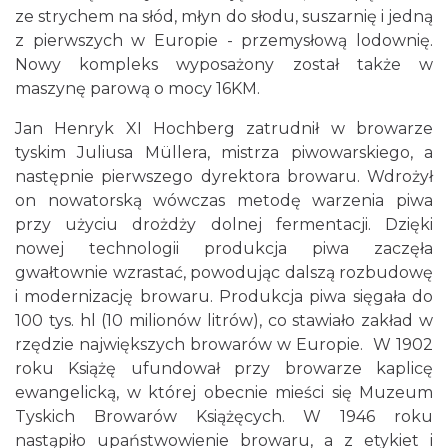
ze strychem na słód, młyn do słodu, suszarnię i jedną
z pierwszych w Europie - przemysłową lodownię.
Nowy kompleks wyposażony został także w
maszynę parową o mocy 16KM.
Jan Henryk XI Hochberg zatrudnił w browarze
tyskim Juliusa Müllera, mistrza piwowarskiego, a
następnie pierwszego dyrektora browaru. Wdrożył
on nowatorską wówczas metodę warzenia piwa
przy użyciu drożdży dolnej fermentacji. Dzięki
nowej technologii produkcja piwa zaczęła
gwałtownie wzrastać, powodując dalszą rozbudowę
i modernizację browaru. Produkcja piwa sięgała do
100 tys. hl (10 milionów litrów), co stawiało zakład w
rzędzie największych browarów w Europie. W 1902
roku Książę ufundował przy browarze kaplicę
ewangelicką, w której obecnie mieści się Muzeum
Tyskich Browarów Książęcych. W 1946 roku
nastąpiło upaństwowienie browaru, a z etykiet i