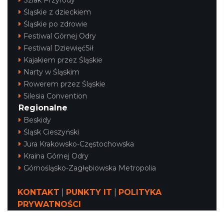
Szlak Przyrody
Śląskie z dzieckiem
Śląskie po zdrowie
Festiwal Górnej Odry
Festiwal DziewięćSił
Kajakiem przez Śląskie
Narty w Śląskim
Rowerem przez Śląskie
Silesia Convention
Regionalne
Beskidy
Śląsk Cieszyński
Jura Krakowsko-Częstochowska
Kraina Górnej Odry
Górnośląsko-Zagłębiowska Metropolia
KONTAKT
|
PUNKTY IT
|
POLITYKA
PRYWATNOŚCI