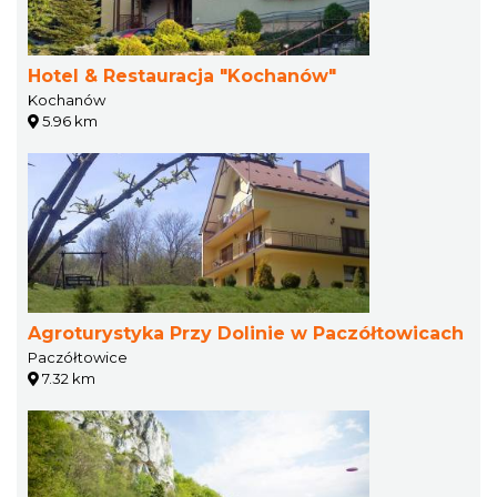
Hotel & Restauracja "Kochanów"
Kochanów
5.96 km
Agroturystyka Przy Dolinie w Paczółtowicach
Paczółtowice
7.32 km