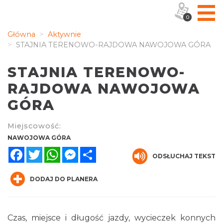
0
Główna
Aktywnie
STAJNIA TERENOWO-RAJDOWA NAWOJOWA GÓRA
STAJNIA TERENOWO-
RAJDOWA NAWOJOWA
GÓRA
Miejscowość:
NAWOJOWA GÓRA
Facebook
Twitter
WhatsApp
Messenger
Share
ODSŁUCHAJ TEKST
DODAJ DO PLANERA
Czas, miejsce i długość jazdy, wycieczek konnych