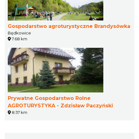
Gospodarstwo agroturystyczne Brandysówka
Będkowice
7.68 km
Prywatne Gospodarstwo Rolne
AGROTURYSTYKA - Zdzisław Paczyński
8.57 km