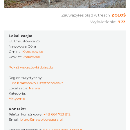
Zauważyłeś błąd w treści?
ZGŁOŚ
Wyświetlenia:
773
Lokalizacja:
Ul. Chrustówka 23
Nawojowa Góra
Gmina:
Krzeszowice
Powiat:
krakowski
Pokaż wskazówki dojazdu
Region turystyczny:
Jura Krakowsko-Częstochowska
Lokalizacja:
Na wsi
Kategoria:
Aktywnie
Kontakt:
Telefon komórkowy:
+48 664 753 812
Email:
biuro@nawojowagora.pl
Strona internetowa:
www.nawojowagora.pl