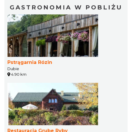
GASTRONOMIA W POBLIŻU
Pstrągarnia Rózin
Dubie
4.90 km
Restauracja Grube Ryby