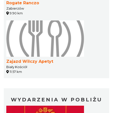
Rogate Ranczo
Zabierzów
9.90 km
Zajazd Wilczy Apetyt
Biały Kościół
11.57 km
WYDARZENIA W POBLIŻU