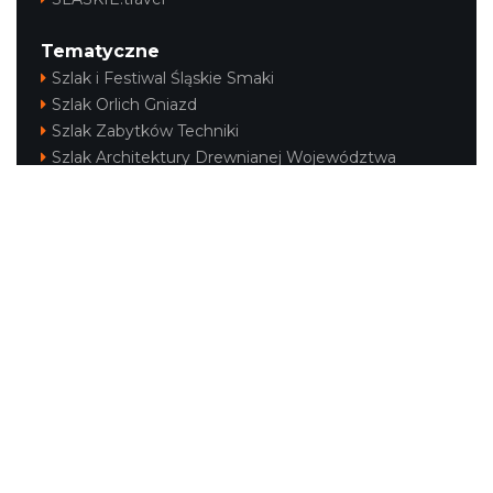
Tematyczne
Szlak i Festiwal Śląskie Smaki
Szlak Orlich Gniazd
Szlak Zabytków Techniki
Szlak Architektury Drewnianej Województwa
Śląskiego
Industriada
Juromania
Szlak Przyrody
Śląskie z dzieckiem
Śląskie po zdrowie
Festiwal Górnej Odry
Festiwal DziewięćSił
Kajakiem przez Śląskie
Narty w Śląskim
Rowerem przez Śląskie
Silesia Convention