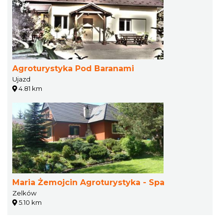
Agroturystyka Pod Baranami
Ujazd
4.81 km
Maria Żemojcin Agroturystyka - Spa
Zelków
5.10 km