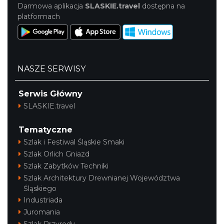
Darmowa aplikacja
SLASKIE.travel
dostępna na
platformach
NASZE SERWISY
Serwis Główny
SLASKIE.travel
Tematyczne
Szlak i Festiwal Śląskie Smaki
Szlak Orlich Gniazd
Szlak Zabytków Techniki
Szlak Architektury Drewnianej Województwa
Śląskiego
Industriada
Juromania
Szlak Przyrody