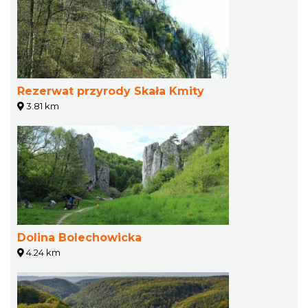
Rezerwat przyrody Skała Kmity
3.81 km
Dolina Bolechowicka
4.24 km