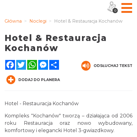
0
Główna
Noclegi
Hotel & Restauracja Kochanów
Hotel & Restauracja
Kochanów
Facebook
Twitter
WhatsApp
Messenger
Share
ODSŁUCHAJ TEKST
DODAJ DO PLANERA
Hotel - Restauracja Kochanów
Kompleks "Kochanów" tworzą – działająca od 2006
roku Restauracja oraz nowo wybudowany,
komfortowy i elegancki Hotel 3-gwiazdkowy.