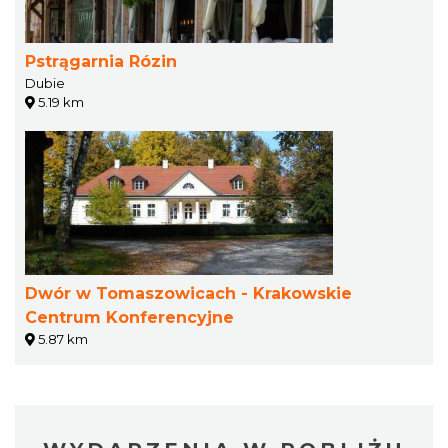
Pstrągarnia Rózin
Dubie
5.19 km
Dwór w Tomaszowicach - Krakowskie
Centrum Konferencyjne
5.87 km