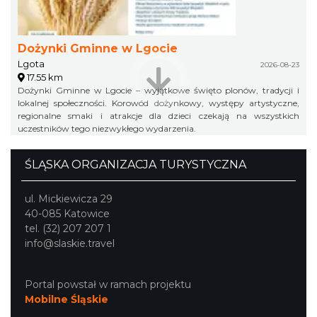
Dożynki Gminne w Lgocie
Lgota
2026-08-23
17.55 km
Dożynki Gminne w Lgocie – wyjątkowe święto plonów, tradycji i
lokalnej społeczności. Korowód dożynkowy, występy artystyczne,
regionalne smaki i atrakcje dla dzieci czekają na wszystkich
uczestników tego niezwykłego wydarzenia.
ŚLĄSKA ORGANIZACJA TURYSTYCZNA
ul. Mickiewicza 29
40-085 Katowice
tel. (32) 207 207 1
info@slaskie.travel
Portal powstał w ramach projektu
Mobilne Śląskie