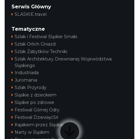
Serwis Główny
SLASKIE.travel
Tematyczne
Szlak i Festiwal Śląskie Smaki
Szlak Orlich Gniazd
Szlak Zabytków Techniki
Szlak Architektury Drewnianej Województwa
Śląskiego
Industriada
Juromania
Szlak Przyrody
Śląskie z dzieckiem
Śląskie po zdrowie
Festiwal Górnej Odry
Festiwal DziewięćSił
Kajakiem przez Śląskie
Narty w Śląskim