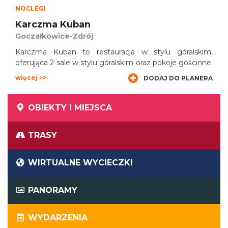
NOCLEGI
Karczma Kuban
Goczałkowice-Zdrój
Karczma Kuban to restauracja w stylu góralskim,
oferująca 2 sale w stylu góralskim oraz pokoje gościnne.
więcej >>
DODAJ DO PLANERA
OBIEKTY I MIEJSCA
TRASY
WIRTUALNE WYCIECZKI
PANORAMY
WYDARZENIA