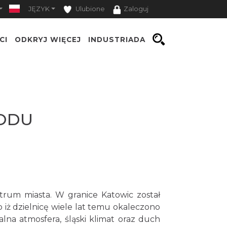
JĘZYK
Ulubione
Zaloguj
CI
ODKRYJ WIĘCEJ
INDUSTRIADA
RODU
trum miasta. W granice Katowic został
 iż dzielnicę wiele lat temu okaleczono
lna atmosfera, śląski klimat oraz duch