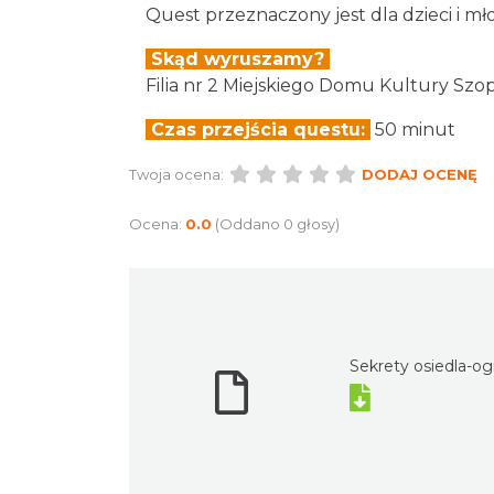
Quest przeznaczony jest dla dzieci i mło
Skąd wyruszamy?
Filia nr 2 Miejskiego Domu Kultury Szop
Czas przejścia questu:
50 minut
Twoja ocena:
DODAJ OCENĘ
Ocena:
0.0
(Oddano 0 głosy)
Sekrety osiedla-o