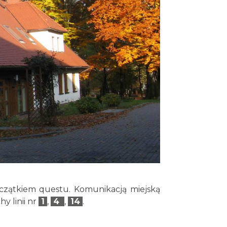
czątkiem questu. Komunikacją miejską
y linii nr
1
,
4
,
14
.