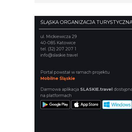
ŚLĄSKA ORGANIZACJA TURYSTYCZN
ul. Mickiewicza 29
40-085 Katowice
tel. (32) 207 207 1
info@slaskie.travel
Portal powstał w ramach projektu
Mobilne Śląskie
Darmowa aplikacja
SLASKIE.travel
dostępn
na platformach