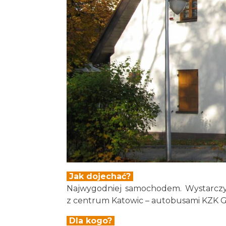
Jak dojechać?
Najwygodniej samochodem. Wystarczy 
z centrum Katowic – autobusami KZK GO
Dla kogo?