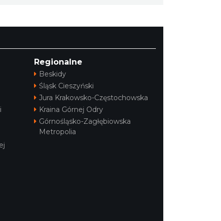
Regionalne
Beskidy
Śląsk Cieszyński
Jura Krakowsko-Częstochowska
i
Kraina Górnej Odry
Górnośląsko-Zagłębiowska
Metropolia
ej