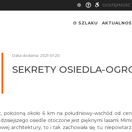
DOSTĘPNOŚĆ
O SZLAKU
AKTUALNOŚ
Data dodania:
2021-01-20
SEKRETY OSIEDLA-OG
wic, położoną około 6 km na południowy-wschód od cen
dzisiejszego osiedle otoczone jest pięknymi lasami. Mimo
j architektury, to i tak zachowała się tu niepowtarza