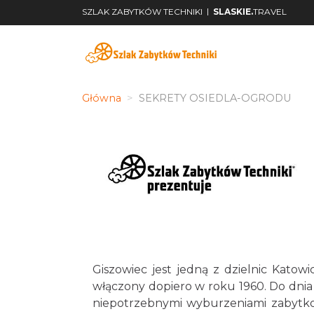
|
SZLAK ZABYTKÓW TECHNIKI
SLASKIE.
TRAVEL
Główna
SEKRETY OSIEDLA-OGRODU
Giszowiec jest jedną z dzielnic Kato
włączony dopiero w roku 1960. Do dnia 
niepotrzebnymi wyburzeniami zabytkowe