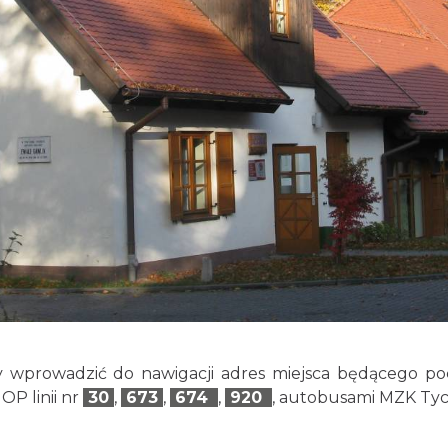
wprowadzić do nawigacji adres miejsca będącego po
P linii nr
30
,
673
,
674
,
920
, autobusami MZK Tych