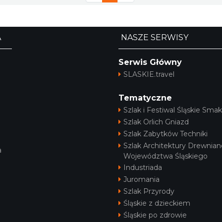
A
NASZE SERWISY
Serwis Główny
SLASKIE.travel
Tematyczne
Szlak i Festiwal Śląskie Smak
Szlak Orlich Gniazd
Szlak Zabytków Techniki
Szlak Architektury Drewnian
a
Województwa Śląskiego
Industriada
Juromania
Szlak Przyrody
Śląskie z dzieckiem
Śląskie po zdrowie