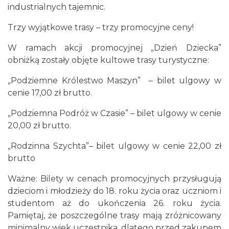
industrialnych tajemnic.
Trzy wyjątkowe trasy – trzy promocyjne ceny!
W ramach akcji promocyjnej „Dzień Dziecka”
obniżką zostały objęte kultowe trasy turystyczne:
„Podziemne Królestwo Maszyn” – bilet ulgowy w
cenie 17,00 zł brutto.
Śląsko Wilijo
Chorzów
„Podziemna Podróż w Czasie” – bilet ulgowy w cenie
12.77 km
2026-12-13
20,00 zł brutto.
„Rodzinna Szychta”– bilet ulgowy w cenie 22,00 zł
brutto
Ważne: Bilety w cenach promocyjnych przysługują
dzieciom i młodzieży do 18. roku życia oraz uczniom i
studentom aż do ukończenia 26. roku życia.
Silesia Memoriał Kamili Skolimowskiej
Pamiętaj, że poszczególne trasy mają zróżnicowany
Chorzów
minimalny wiek uczestnika, dlatego przed zakupem