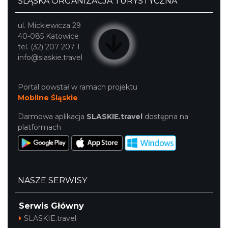
ŚLĄSKA ORGANIZACJA TURYSTYCZNA
ul. Mickiewicza 29
40-085 Katowice
tel. (32) 207 207 1
info@slaskie.travel
Portal powstał w ramach projektu
Mobilne Śląskie
Darmowa aplikacja
SLASKIE.travel
dostępna na
platformach
NASZE SERWISY
Serwis Główny
SLASKIE.travel