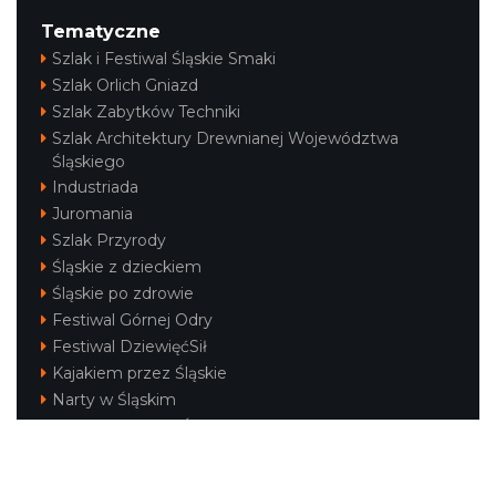
Tematyczne
Szlak i Festiwal Śląskie Smaki
Szlak Orlich Gniazd
Szlak Zabytków Techniki
Szlak Architektury Drewnianej Województwa
Śląskiego
Industriada
Juromania
Szlak Przyrody
Śląskie z dzieckiem
Śląskie po zdrowie
Festiwal Górnej Odry
Festiwal DziewięćSił
Kajakiem przez Śląskie
Narty w Śląskim
Rowerem przez Śląskie
Silesia Convention
Regionalne