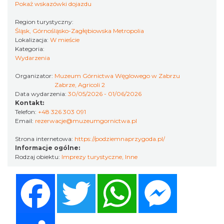
Pokaż wskazówki dojazdu
16.74 km
2026-11-14
Region turystyczny:
Śląsk, Górnośląsko-Zagłębiowska Metropolia
Lokalizacja:
W mieście
Kategoria:
Wydarzenia
Organizator:
Muzeum Górnictwa Węglowego w Zabrzu
Zabrze, Agricoli 2
Data wydarzenia:
30/05/2026 - 01/06/2026
44. Rawa Blues Festival
Kontakt:
Telefon:
+48 326 303 091
Katowice
Email:
rezerwacje@muzeumgornictwa.pl
16.74 km
2026-10-03
Strona internetowa:
https://podziemnaprzygoda.pl/
Informacje ogólne:
Rodzaj obiektu:
Imprezy turystyczne
,
Inne
Facebook
Twitter
WhatsApp
Messenger
Share
Henryk Miśkiewicz – 75 lat Mistrza i Goście