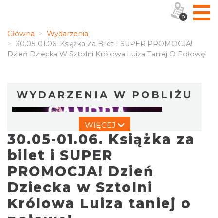
0
Główna
Wydarzenia
30.05-01.06. Książka Za Bilet I SUPER PROMOCJA!
Dzień Dziecka W Sztolni Królowa Luiza Taniej O Połowę!
WYDARZENIA W POBLIŻU
WIĘCEJ
30.05-01.06. Książka za
bilet i SUPER
PROMOCJA! Dzień
Dziecka w Sztolni
Koncert Sandry w Gliwicach
Gliwice
Królowa Luiza taniej o
6.09 km
2026-10-16