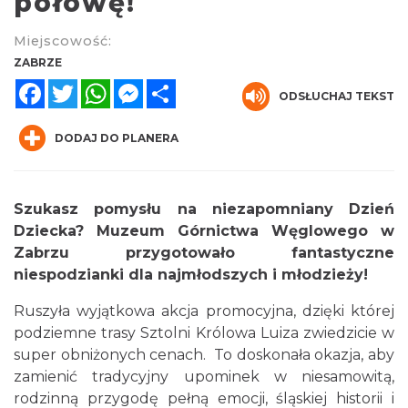
połowę!
Miejscowość:
ZABRZE
Facebook
Twitter
WhatsApp
Messenger
Share
ODSŁUCHAJ TEKST
DODAJ DO PLANERA
Dzień Kartofla w chorzowskim skansenie
Chorzów
12.77 km
2026-09-20
Szukasz pomysłu na niezapomniany Dzień
Dziecka? Muzeum Górnictwa Węglowego w
Zabrzu przygotowało fantastyczne
niespodzianki dla najmłodszych i młodzieży!
Ruszyła wyjątkowa akcja promocyjna, dzięki której
podziemne trasy Sztolni Królowa Luiza zwiedzicie w
super obniżonych cenach. To doskonała okazja, aby
O zbożach, chlebie i ziołach
zamienić tradycyjny upominek w niesamowitą,
Chorzów
rodzinną przygodę pełną emocji, śląskiej historii i
12.77 km
2026-08-23