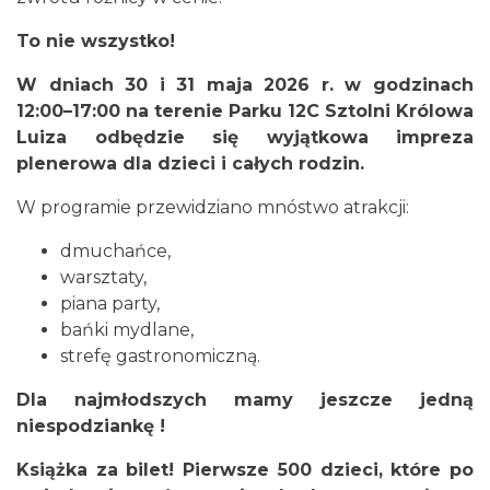
Chorzów
12.79 km
2026-08-28
To nie wszystko!
W dniach 30 i 31 maja 2026 r. w godzinach
12:00–17:00 na terenie Parku 12C Sztolni Królowa
Luiza odbędzie się wyjątkowa impreza
plenerowa dla dzieci i całych rodzin.
W programie przewidziano mnóstwo atrakcji:
CO, GDZIE, KIEDY W KATOWICACH 3-
dmuchańce,
9.08.2026
warsztaty,
Katowice
piana party,
16.45 km
2026-08-03
bańki mydlane,
strefę gastronomiczną.
Dla najmłodszych mamy jeszcze jedną
niespodziankę !
Książka za bilet! Pierwsze 500 dzieci, które po