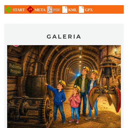
Coś z niczego - organizery z tektury, z
makramy...
Rybnik
25.72 km
2026-08-19
GALERIA
Warsztat gry na flecie indiańskim –
pierwsze kroki w świecie melodii
Rybnik
25.72 km
2026-09-10