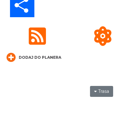
Katowice
16.74 km
2026-10-18
DODAJ DO PLANERA
OFF Festival 2026
Katowice
18.34 km
2026-08-07
Trasa