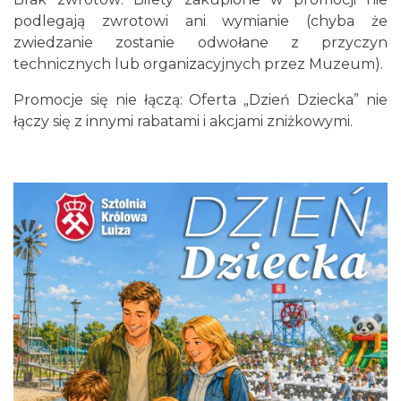
podlegają zwrotowi ani wymianie (chyba że
zwiedzanie zostanie odwołane z przyczyn
technicznych lub organizacyjnych przez Muzeum).
Poland Bachaturo Festiwal
Promocje się nie łączą: Oferta „Dzień Dziecka” nie
Katowice
łączy się z innymi rabatami i akcjami zniżkowymi.
16.62 km
2026-08-14
17th WORLD BRIDGE SERIES – Katowice
2026
Katowice
16.62 km
2026-08-20