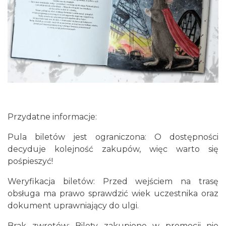
LORD OF THE DANCE - 30th Anniversary
Tour
Katowice
16.51 km
2026-12-11
Przydatne informacje:
Pula biletów jest ograniczona: O dostępności
decyduje kolejność zakupów, więc warto się
LORD OF THE DANCE 2026
pośpieszyć!
Katowice
Weryfikacja biletów: Przed wejściem na trasę
16.51 km
2026-12-11
obsługa ma prawo sprawdzić wiek uczestnika oraz
dokument uprawniający do ulgi.
Brak zwrotów: Bilety zakupione w promocji nie