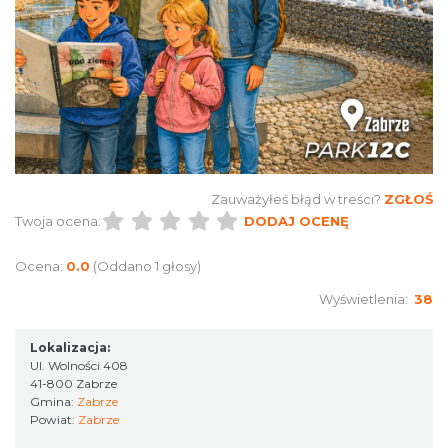
Alicja Majewska & Włodzimierz Korcz &
Warsaw String Quartet - Jubileusz
Katowice
Zauważyłeś błąd w treści?
ZGŁOŚ
16.74 km
2026-09-18
Twoja ocena:
DODAJ OCENĘ
Ocena:
0.0
(Oddano 1 głosy)
Wyświetlenia:
38
Lokalizacja:
Ul. Wolności 408
41-800 Zabrze
Muzyka zespołu Metallica symfonicznie
Gmina:
Zabrze
2026
Powiat:
Zabrze
Katowice