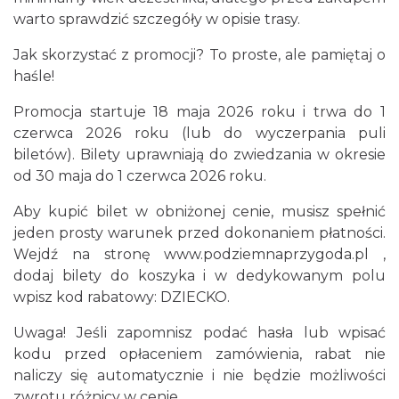
12.79 km
2026-08-23
warto sprawdzić szczegóły w opisie trasy.
Jak skorzystać z promocji? To proste, ale pamiętaj o
haśle!
Promocja startuje 18 maja 2026 roku i trwa do 1
czerwca 2026 roku (lub do wyczerpania puli
biletów). Bilety uprawniają do zwiedzania w okresie
od 30 maja do 1 czerwca 2026 roku.
Silesia Marathon 2026
Chorzów
Aby kupić bilet w obniżonej cenie, musisz spełnić
12.79 km
2026-10-04
jeden prosty warunek przed dokonaniem płatności.
Wejdź na stronę
www.podziemnaprzygoda.pl
,
dodaj bilety do koszyka i w dedykowanym polu
wpisz kod rabatowy: DZIECKO.
Uwaga! Jeśli zapomnisz podać hasła lub wpisać
kodu przed opłaceniem zamówienia, rabat nie
naliczy się automatycznie i nie będzie możliwości
Fajer Festiwal 2026
zwrotu różnicy w cenie.