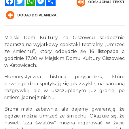
ODSŁUCHAJ TEKST
DODAJ DO PLANERA
Miejski Dom Kultury na Giszowcu serdecznie
zaprasza na wyjątkowy spektakl teatralny „Umrzeć
Muzyka zespołu Metallica symfonicznie
ze śmiechu”, który odbędzie się 16 listopada o
2026
godzinie 17.00 w Miejskim Domu Kultury Giszowiec
Katowice
w Katowicach.
4.16 km
2026-11-14
Humorystyczna historia przyjaciółek, które
pewnego dnia spotykają się jak zwykle, na karcianą
rozgrywkę, ale w uszczuplonym już gronie, po
śmierci jednej z nich…
Brzmi mało zabawnie, ale dajemy gwarancję, że
będzie można umrzeć ze śmiechu. Okazuje się, że
CO, GDZIE, KIEDY W KATOWICACH 3-
nawet “zza światów” można ingerować w życie
9.08.2026