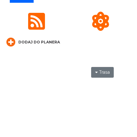
DODAJ DO PLANERA
Silesia Memoriał Kamili Skolimowskiej
Chorzów
8.94 km
2026-08-23
Trasa
Silesia Marathon 2026
Chorzów
8.94 km
2026-10-04