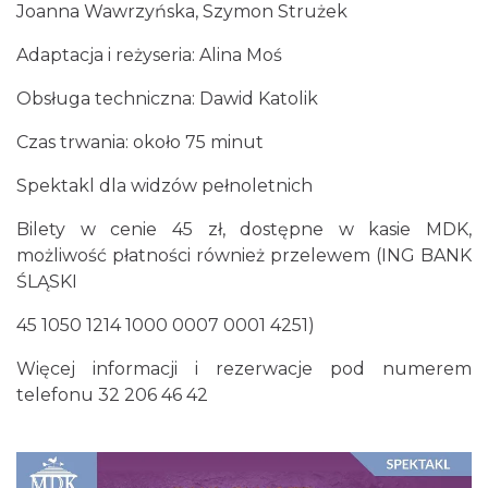
Joanna Wawrzyńska, Szymon Strużek
44. Rawa Blues Festival
Adaptacja i reżyseria: Alina Moś
Katowice
4.86 km
2026-10-03
Obsługa techniczna: Dawid Katolik
Czas trwania: około 75 minut
Spektakl dla widzów pełnoletnich
Bilety w cenie 45 zł, dostępne w kasie MDK,
możliwość płatności również przelewem (ING BANK
ŚLĄSKI
Henryk Miśkiewicz – 75 lat Mistrza i Goście
Katowice
45 1050 1214 1000 0007 0001 4251)
4.86 km
2026-10-18
Więcej informacji i rezerwacje pod numerem
telefonu 32 206 46 42