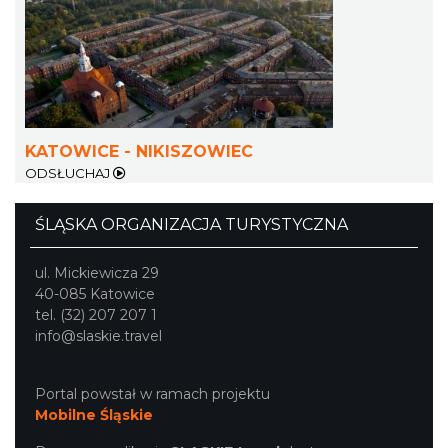
Koncert Sandry w Gliwicach
Gliwice
25.27 km
2026-10-16
KATOWICE - NIKISZOWIEC
ODSŁUCHAJ
ŚLĄSKA ORGANIZACJA TURYSTYCZNA
Święto Ziół w pszczyńskim skansenie
ul. Mickiewicza 29
Pszczyna
40-085 Katowice
25.51 km
2026-08-15
tel. (32) 207 207 1
info@slaskie.travel
Portal powstał w ramach projektu
Mobilne Śląskie