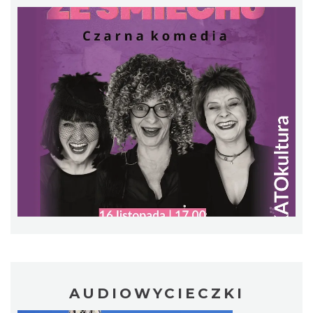
9.49 km
2026-09-20
O zbożach, chlebie i ziołach
Chorzów
9.49 km
2026-08-23
AUDIOWYCIECZKI
Śląsko Wilijo