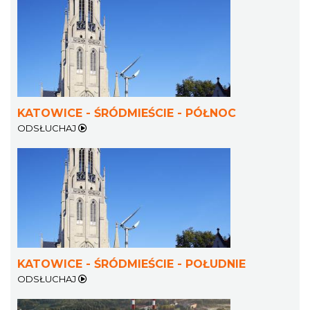
Chorzów
9.49 km
2026-12-13
KATOWICE - ŚRÓDMIEŚCIE - PÓŁNOC
ODSŁUCHAJ
Wystawa prof. Włodzimierza
Kwiatkowskiego w Tichauer Art Gallery
Tychy
11.05 km
2026-07-31
KATOWICE - ŚRÓDMIEŚCIE - POŁUDNIE
ODSŁUCHAJ