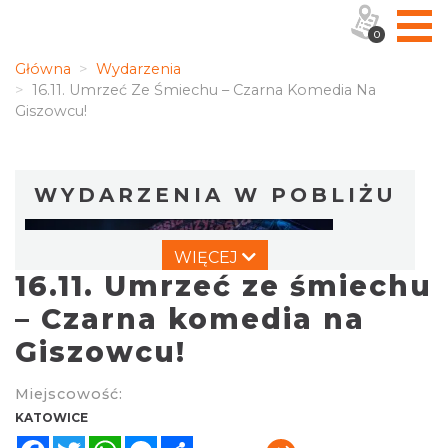
0
Główna
Wydarzenia
16.11. Umrzeć Ze Śmiechu – Czarna Komedia Na
Giszowcu!
WYDARZENIA W POBLIŻU
WIĘCEJ
16.11. Umrzeć ze śmiechu
– Czarna komedia na
Giszowcu!
OFF Festival 2026
Miejscowość:
Katowice
KATOWICE
2.87 km
2026-08-07
Facebook
Twitter
WhatsApp
Messenger
Share