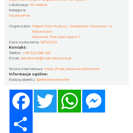
Lokalizacja:
W mieście
Kategoria:
Wydarzenia
Organizator:
Miejski Dom Kultury „Szopienice-Giszowiec” w
Katowicach
Katowice, Plac pod Lipami 1
Kult – Pomarańczowa Trasa 2026
Data wydarzenia:
16/11/2025
Katowice
Kontakt:
5.16 km
2026-11-14
Telefon:
+48 322 568 453
Email:
sekretariat@mdk.katowice.pl
Strona internetowa:
https://mdk.katowice.pl/kontakt
Informacje ogólne:
Rodzaj obiektu:
Spektakle teatralne
Facebook
Twitter
WhatsApp
Messenger
Myslovitz - Sentymentalny powrót do lat
Share
2000
Katowice
5.16 km
2026-11-15