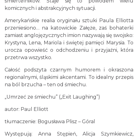
śmiertelników. Staje się to powodem wielu
Katowice
komicznych i abstrakcyjnych sytuacji.
4.68 km
2026-08-03
Amerykańskie realia oryginału sztuki Paula Elliotta
przeniesiono… na katowickie Załęże, zaś bohaterki
zamiast anglojęzycznych imion nazywają się swojsko:
Krystyna, Lena, Mariola i świętej pamięci Marysia. To
urocza opowieść o odchodzeniu i przyjaźni, która
przetrwa wszystko.
Całość podszyta czarnym humorem i okraszona
Alicja Majewska & Włodzimierz Korcz &
regionalnymi, śląskimi akcentami. To idealny przepis
Warsaw String Quartet - Jubileusz
na ból brzucha – ten od śmiechu.
Katowice
4.86 km
2026-09-18
„Umrzeć ze śmiechu” („Exit Laughing”)
autor: Paul Elliott
tłumaczenie: Bogusława Plisz – Góral
Występują: Anna Stępień, Alicja Szymkiewicz,