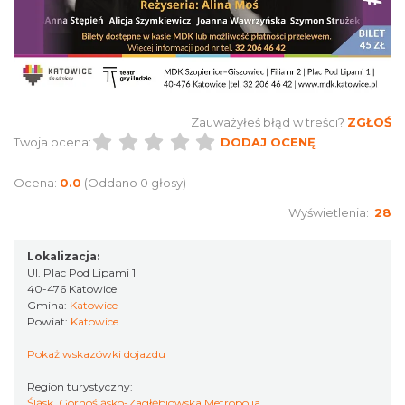
Poland Bachaturo Festiwal
Katowice
5.09 km
2026-08-14
Zauważyłeś błąd w treści?
ZGŁOŚ
Twoja ocena:
DODAJ OCENĘ
Ocena:
0.0
(Oddano 0 głosy)
Wyświetlenia:
28
Lokalizacja:
Ul. Plac Pod Lipami 1
40-476 Katowice
17th WORLD BRIDGE SERIES – Katowice
Gmina:
Katowice
2026
Powiat:
Katowice
Katowice
5.09 km
2026-08-20
Pokaż wskazówki dojazdu
Region turystyczny:
Śląsk, Górnośląsko-Zagłębiowska Metropolia