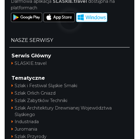
Darmowa aplikacja
SLASKIE.travel
dostępna na
platformach
Zimna Połówka & Ćwiartka czyli Extremalny
Półmaraton oraz Ćwierćmaraton Jurajski
Niegowonice
27.82 km
2026-12-19
NASZE SERWISY
Serwis Główny
SLASKIE.travel
Tematyczne
Szlak i Festiwal Śląskie Smaki
Szlak Orlich Gniazd
Szlak Zabytków Techniki
Szlak Architektury Drewnianej Województwa
Śląskiego
Industriada
Juromania
Szlak Przyrody