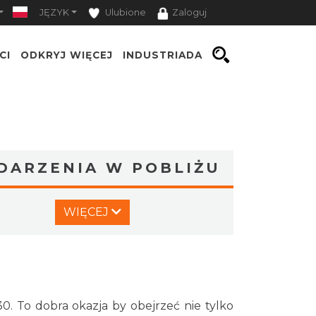
JĘZYK
Ulubione
Zaloguj
CI
ODKRYJ WIĘCEJ
INDUSTRIADA
DARZENIA W POBLIŻU
Silesia Memoriał Kamili
WIĘCEJ
Skolimowskiej
Chorzów
3.44 km
2026-08-23
Silesia Marathon 2026
Chorzów
3.44 km
2026-10-04
. To dobra okazja by obejrzeć nie tylko