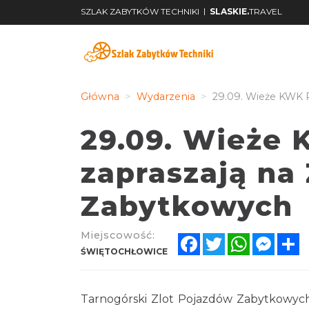
|
SZLAK ZABYTKÓW TECHNIKI
SLASKIE.
TRAVEL
Główna
Wydarzenia
29.09. Wieże KWK 
29.09. Wieże 
zapraszają na
Zabytkowych
Miejscowość:
Facebook
Twitter
WhatsApp
Messe
S
ŚWIĘTOCHŁOWICE
Tarnogórski Zlot Pojazdów Zabytkowych 