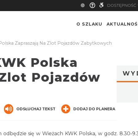
DOSTĘPNOŚĆ
O SZLAKU
AKTUALNOŚ
Polska Zapraszają Na Zlot Pojazdów Zabytkowych
KWK Polska
 Zlot Pojazdów
WY
nger
hare
ODSŁUCHAJ TEKST
DODAJ DO PLANERA
odbędzie się w Wieżach KWK Polska, w godz. 8.30-9.30