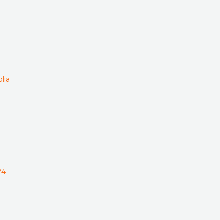
lia
24