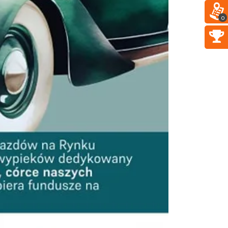
2026
Katowice
0
7.01 km
2026-11-14
Myslovitz - Sentymentalny
powrót do lat 2000
Katowice
7.01 km
2026-11-15
CO, GDZIE, KIEDY W
KATOWICACH 3-9.08.2026
Katowice
7.03 km
2026-08-03
LORD OF THE DANCE - 30th
Anniversary Tour
Katowice
7.05 km
2026-12-11
LORD OF THE DANCE 2026
Katowice
7.05 km
2026-12-11