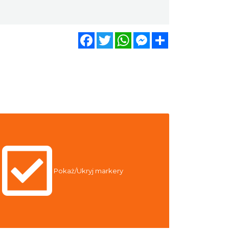
Facebook
Twitter
WhatsApp
Messenger
Share
Pokaż/Ukryj markery