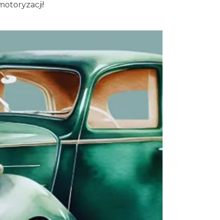
motoryzacji!
Fajer Festiwal 2026
Chorzów
3.44 km
2026-08-28
Dzień Kartofla w chorzowskim
skansenie
Chorzów
3.66 km
2026-09-20
O zbożach, chlebie i ziołach
Chorzów
3.66 km
2026-08-23
Śląsko Wilijo
Chorzów
3.66 km
2026-12-13
Kult – Pomarańczowa Trasa