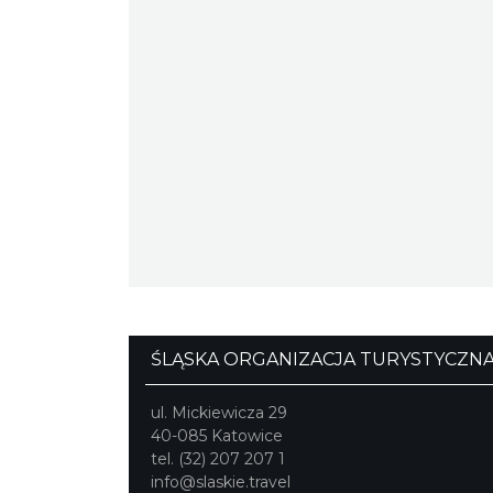
ŚLĄSKA ORGANIZACJA TURYSTYCZN
ul. Mickiewicza 29
40-085 Katowice
tel. (32) 207 207 1
info@slaskie.travel