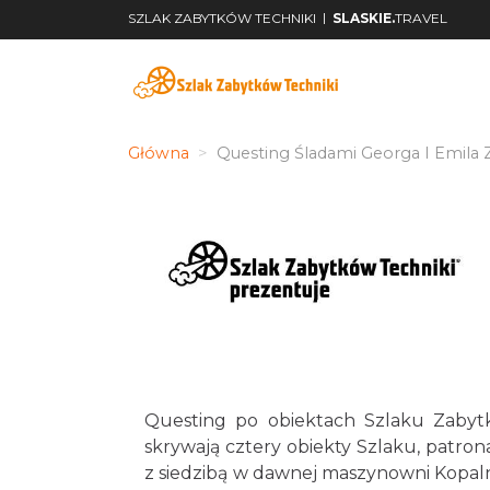
|
SZLAK ZABYTKÓW TECHNIKI
SLASKIE.
TRAVEL
Główna
Questing Śladami Georga I Emila
Questing po obiektach Szlaku Zabytk
skrywają cztery obiekty Szlaku, patro
z siedzibą w dawnej maszynowni Kopaln