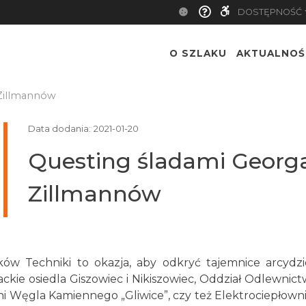
DOSTĘPNOŚĆ
O SZLAKU
AKTUALNOŚ
 Zillmannów
Data dodania:
2021-01-20
Questing śladami Georga
Zillmannów
ów Techniki to okazja, aby odkryć tajemnice arcydzie
nackie osiedla Giszowiec i Nikiszowiec, Oddział Odlewn
i Węgla Kamiennego „Gliwice”, czy też Elektrociepłown