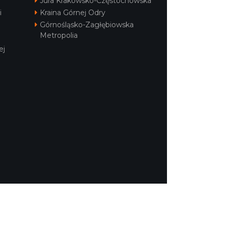
Jura Krakowsko-Częstochowska
i
Kraina Górnej Odry
Górnośląsko-Zagłębiowska
Metropolia
ej
POLITYKA PRYWATNOŚCI