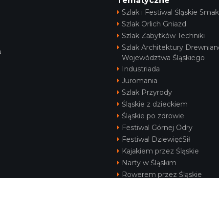
Tematyczne
Szlak i Festiwal Śląskie Smak
Szlak Orlich Gniazd
Szlak Zabytków Techniki
Szlak Architektury Drewnian
a
Województwa Śląskiego
Industriada
Juromania
Szlak Przyrody
Śląskie z dzieckiem
Śląskie po zdrowie
Festiwal Górnej Odry
Festiwal DziewięćSił
Kajakiem przez Śląskie
Narty w Śląskim
Rowerem przez Śląskie
Silesia Convention
KONTAKT
|
PUNKTY IT
|