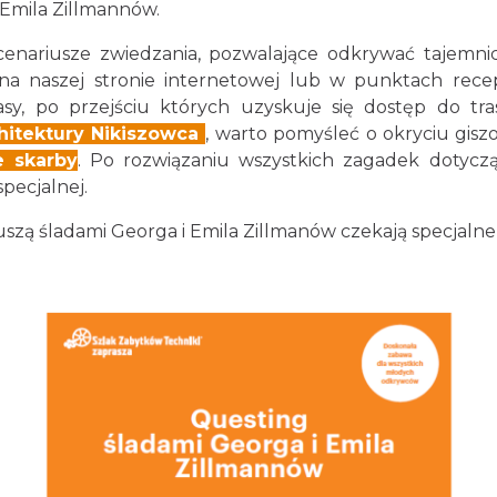
 Emila Zillmannów.
enariusze zwiedzania, pozwalające odkrywać tajemnic
na naszej stronie internetowej lub w punktach rec
sy, po przejściu których uzyskuje się dostęp do tra
hitektury Nikiszowca
, warto pomyśleć o okryciu gis
 skarby
. Po rozwiązaniu wszystkich zagadek dotyc
pecjalnej.
zą śladami Georga i Emila Zillmanów czekają specjalne g