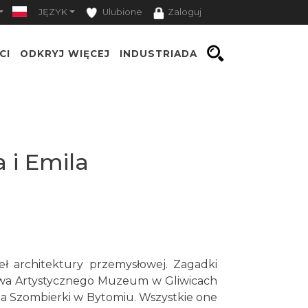
JĘZYK
Ulubione
Zaloguj
CI
ODKRYJ WIĘCEJ
INDUSTRIADA
 i Emila
ł architektury przemysłowej. Zagadki
ictwa Artystycznego Muzeum w Gliwicach
ia Szombierki w Bytomiu. Wszystkie one