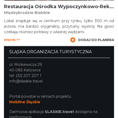
Restauracja Ośrodka Wypoczynkowo-Rekreacyjnego Silesia
Międzybrodzie Bialskie
Lokal znajduje się w centrum przy rynku, tylko 300 m od
jeziora, ma bardzo oryginalny, przytulny wystrój. Na gości
czekają również potrawy z własnej wędzarni.
więcej >>
DODAJ DO PLANERA
ŚLĄSKA ORGANIZACJA TURYSTYCZNA
ul. Mickiewicza 29
40-085 Katowice
tel. (32) 207 207 1
info@slaskie.travel
Portal powstał w ramach projektu
Mobilne Śląskie
Darmowa aplikacja
SLASKIE.travel
dostępna na
platformach