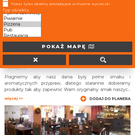
Pokaż tylko obiekty posiadające wirtualne wycieczki
Antalya- Doner Kebap
Typ obiektu
więcej >>
DODAJ DO PLANERA
POKAŻ MAPĘ
K2
Pszczyna
Pragniemy aby nasz dania były pełne smaku i
aromatycznych przypraw, dlatego starannie dobieramy
produkty tak aby zapewnić Wam oryginalny smak naszych
potraw i wyjątkową świeżosć
więcej >>
DODAJ DO PLANERA