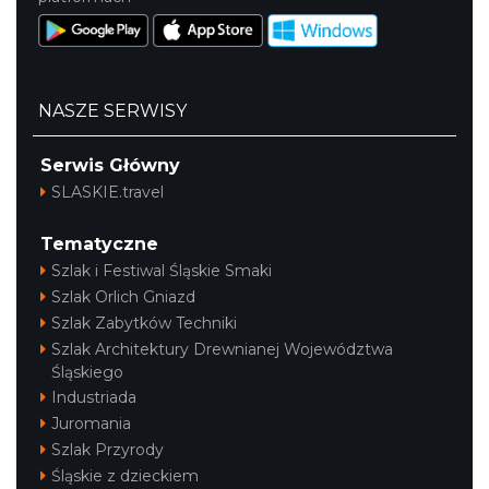
NASZE SERWISY
Serwis Główny
SLASKIE.travel
Tematyczne
Szlak i Festiwal Śląskie Smaki
Szlak Orlich Gniazd
Szlak Zabytków Techniki
Szlak Architektury Drewnianej Województwa
Śląskiego
Industriada
Juromania
Szlak Przyrody
Śląskie z dzieckiem