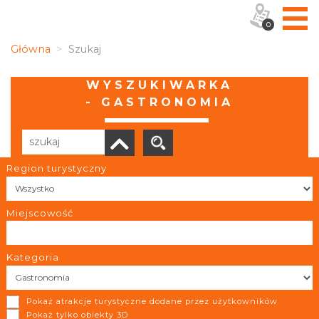
0
Główna
Szukaj
WYSZUKIWARKA
- GASTRONOMIA
Region turystyczny
Liczba elementów:
3
POBIERZ LISTĘ
Miejscowość
Kategoria
Antalya- Doner Kebap
Pokaż atrakcje turystyczne dodane przez użytkowników
Pszczyna
Pokaż tylko obiekty 3D