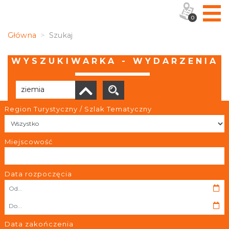
0
Główna
Szukaj
WYSZUKIWARKA - WYDARZENIA
Region Turystyczny / Szlak Tematyczny
Brak wyników
Miejscowość
Data rozpoczęcia
OBIEKTY I MIEJSCA
TRASY
Data zakończenia