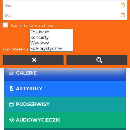
WIRTUALNE WYCIECZKI
PANORAMY
Szukaj tylko w archiwum
WYDARZENIA
Typ obiektu
AKTUALNOŚCI
GALERIE
ARTYKUŁY
PODSERWISY
AUDIOWYCIECZKI