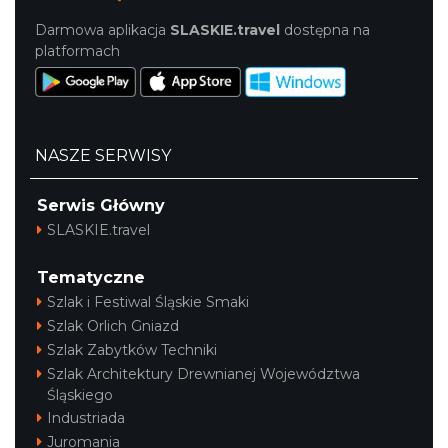
Darmowa aplikacja
SLASKIE.travel
dostępna na
platformach
NASZE SERWISY
Serwis Główny
SLASKIE.travel
Tematyczne
Szlak i Festiwal Śląskie Smaki
Szlak Orlich Gniazd
Szlak Zabytków Techniki
Szlak Architektury Drewnianej Województwa
Śląskiego
Industriada
Juromania