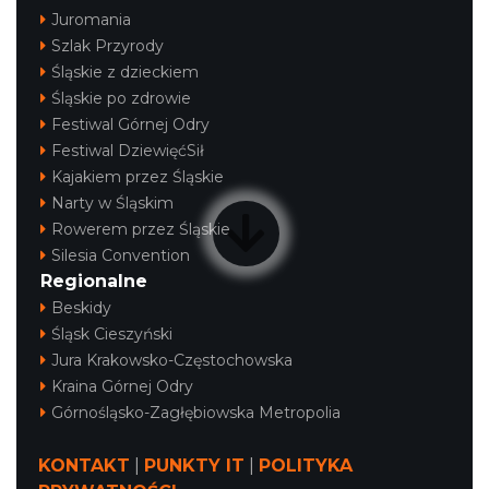
Juromania
Szlak Przyrody
Śląskie z dzieckiem
Śląskie po zdrowie
Festiwal Górnej Odry
Festiwal DziewięćSił
Kajakiem przez Śląskie
Narty w Śląskim
Rowerem przez Śląskie
Silesia Convention
Regionalne
Beskidy
Śląsk Cieszyński
Jura Krakowsko-Częstochowska
Kraina Górnej Odry
Górnośląsko-Zagłębiowska Metropolia
KONTAKT
|
PUNKTY IT
|
POLITYKA