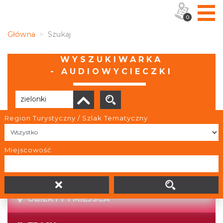
0
Główna
Szukaj
WYSZUKIWARKA
- AUDIOWYCIECZKI
Region Turystyczny / Szlak Tematyczny
Brak wyników
Miejscowość
OBIEKTY I MIEJSCA