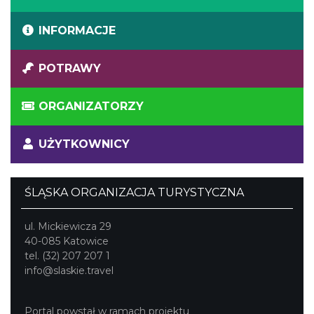
INFORMACJE
POTRAWY
ORGANIZATORZY
UŻYTKOWNICY
ŚLĄSKA ORGANIZACJA TURYSTYCZNA
ul. Mickiewicza 29
40-085 Katowice
tel. (32) 207 207 1
info@slaskie.travel
Portal powstał w ramach projektu