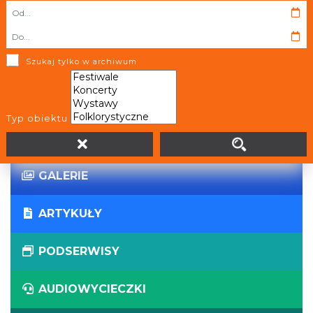
WIRTUALNE WYCIECZKI
PANORAMY
Szukaj tylko w archiwum
WYDARZENIA
Typ obiektu
AKTUALNOŚCI
GALERIE
ARTYKUŁY
PODSERWISY
AUDIOWYCIECZKI