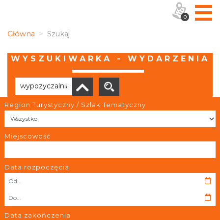
0
Główna
Szukaj
WYSZUKIWARKA - WYDARZENIA
Region Turystyczny / Szlak Tematyczny
Brak wyników
Miejscowość
Data rozpoczęcia
OBIEKTY I MIEJSCA
TRASY
Data zakończenia