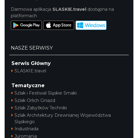
Darmowa aplikacja
SLASKIE.travel
dostępna na
platformach
NASZE SERWISY
Serwis Główny
SLASKIE.travel
Tematyczne
Szlak i Festiwal Śląskie Smaki
Szlak Orlich Gniazd
Szlak Zabytków Techniki
Szlak Architektury Drewnianej Województwa
Śląskiego
Industriada
Juromania