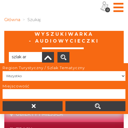
0
Główna
Szukaj
WYSZUKIWARKA
- AUDIOWYCIECZKI
Region Turystyczny / Szlak Tematyczny
Brak wyników
Miejscowość
OBIEKTY I MIEJSCA