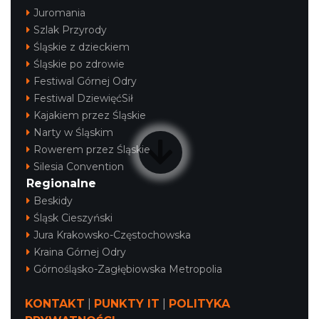
Juromania
Szlak Przyrody
Śląskie z dzieckiem
Śląskie po zdrowie
Festiwal Górnej Odry
Festiwal DziewięćSił
Kajakiem przez Śląskie
Narty w Śląskim
Rowerem przez Śląskie
Silesia Convention
Regionalne
Beskidy
Śląsk Cieszyński
Jura Krakowsko-Częstochowska
Kraina Górnej Odry
Górnośląsko-Zagłębiowska Metropolia
KONTAKT
|
PUNKTY IT
|
POLITYKA