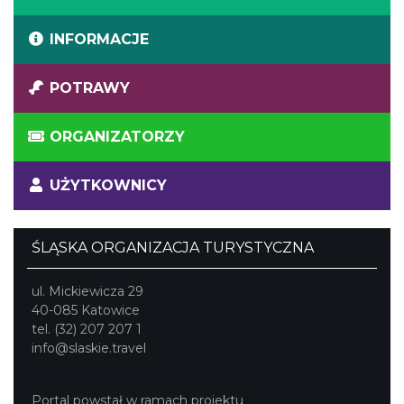
INFORMACJE
POTRAWY
ORGANIZATORZY
UŻYTKOWNICY
ŚLĄSKA ORGANIZACJA TURYSTYCZNA
ul. Mickiewicza 29
40-085 Katowice
tel. (32) 207 207 1
info@slaskie.travel
Portal powstał w ramach projektu