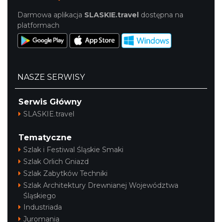
Darmowa aplikacja
SLASKIE.travel
dostępna na
platformach
NASZE SERWISY
Serwis Główny
SLASKIE.travel
Tematyczne
Szlak i Festiwal Śląskie Smaki
Szlak Orlich Gniazd
Szlak Zabytków Techniki
Szlak Architektury Drewnianej Województwa
Śląskiego
Industriada
Juromania