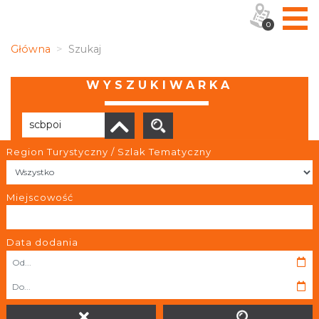
0
Główna
Szukaj
WYSZUKIWARKA
Region Turystyczny / Szlak Tematyczny
Brak wyników
Miejscowość
Data dodania
OBIEKTY I MIEJSCA
TRASY