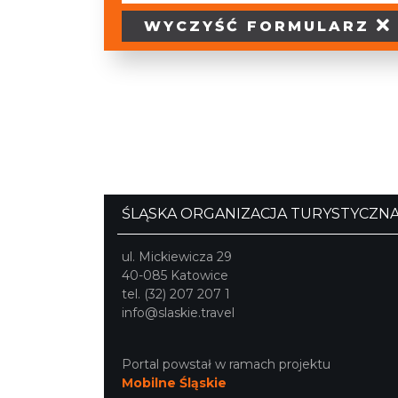
WYCZYŚĆ
FORMULARZ
ŚLĄSKA ORGANIZACJA TURYSTYCZN
ul. Mickiewicza 29
40-085 Katowice
tel. (32) 207 207 1
info@slaskie.travel
Portal powstał w ramach projektu
Mobilne Śląskie