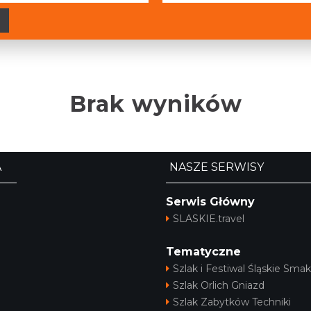
Brak wyników
A
NASZE SERWISY
Serwis Główny
SLASKIE.travel
Tematyczne
Szlak i Festiwal Śląskie Smak
Szlak Orlich Gniazd
Szlak Zabytków Techniki