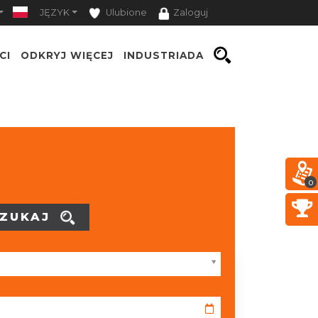
JĘZYK
Ulubione
Zaloguj
CI
ODKRYJ WIĘCEJ
INDUSTRIADA
0
ZUKAJ