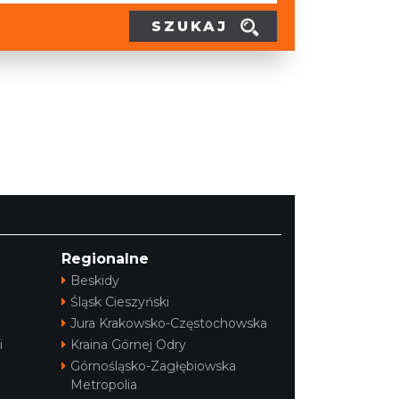
SZUKAJ
Regionalne
Beskidy
Śląsk Cieszyński
Jura Krakowsko-Częstochowska
i
Kraina Górnej Odry
Górnośląsko-Zagłębiowska
Metropolia