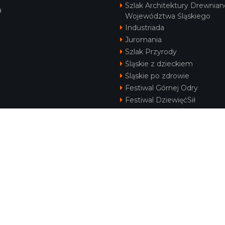
Szlak Architektury Drewnian
a
Województwa Śląskiego
Industriada
Juromania
Szlak Przyrody
Śląskie z dzieckiem
Śląskie po zdrowie
Festiwal Górnej Odry
Festiwal DziewięćSił
Kajakiem przez Śląskie
Narty w Śląskim
Rowerem przez Śląskie
Silesia Convention
KONTAKT
|
PUNKTY IT
|