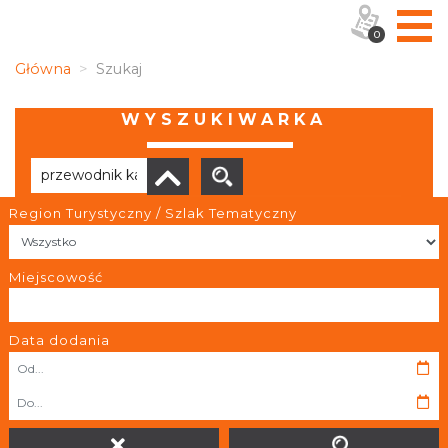
0
Główna
Szukaj
WYSZUKIWARKA
Region Turystyczny / Szlak Tematyczny
Brak wyników
Miejscowość
Data dodania
OBIEKTY I MIEJSCA
TRASY