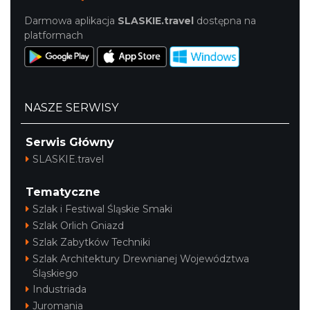
Darmowa aplikacja
SLASKIE.travel
dostępna na
platformach
NASZE SERWISY
Serwis Główny
SLASKIE.travel
Tematyczne
Szlak i Festiwal Śląskie Smaki
Szlak Orlich Gniazd
Szlak Zabytków Techniki
Szlak Architektury Drewnianej Województwa
Śląskiego
Industriada
Juromania