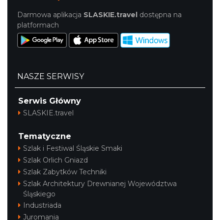
Darmowa aplikacja
SLASKIE.travel
dostępna na
platformach
NASZE SERWISY
Serwis Główny
SLASKIE.travel
Tematyczne
Szlak i Festiwal Śląskie Smaki
Szlak Orlich Gniazd
Szlak Zabytków Techniki
Szlak Architektury Drewnianej Województwa
Śląskiego
Industriada
Juromania