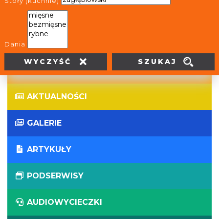
Stoły (kuchnie)
WIRTUALNE WYCIECZKI
PANORAMY
Dania
SZUKAJ
WYCZYŚĆ
WYDARZENIA
AKTUALNOŚCI
GALERIE
ARTYKUŁY
PODSERWISY
AUDIOWYCIECZKI