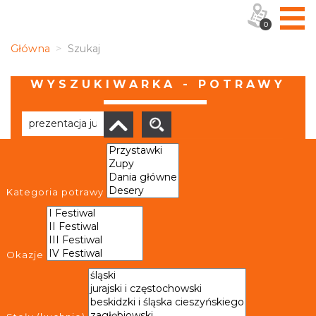
0
Główna
Szukaj
WYSZUKIWARKA - POTRAWY
Brak wyników
Kategoria potrawy
Okazje
OBIEKTY I MIEJSCA
TRASY