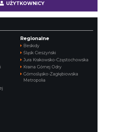
UŻYTKOWNICY
Regionalne
Beskidy
Śląsk Cieszyński
Jura Krakowsko-Częstochowska
i
Kraina Górnej Odry
Górnośląsko-Zagłębiowska
Metropolia
ej