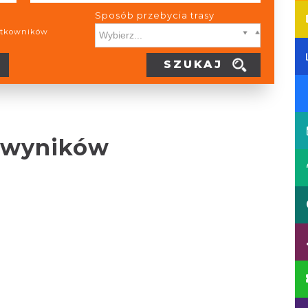
Sposób przebycia trasy
żytkowników
SZUKAJ
 wyników