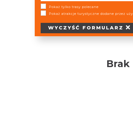
Pokaż tylko trasy polecane
Pokaż atrakcje turystyczne dodane przez u
WYCZYŚĆ
FORMULARZ
Brak