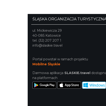
ŚLĄSKA ORGANIZACJA TURYSTYCZN
ul. Mickiewicza 29
40-085 Katowice
tel. (32) 207 207 1
info@slaskie.travel
Portal powstał w ramach projektu
Mobilne Śląskie
Darmowa aplikacja
SLASKIE.travel
dostępn
na platformach