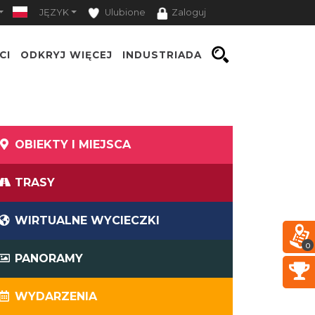
JĘZYK
Ulubione
Zaloguj
CI
ODKRYJ WIĘCEJ
INDUSTRIADA
OBIEKTY I MIEJSCA
TRASY
WIRTUALNE WYCIECZKI
0
PANORAMY
WYDARZENIA