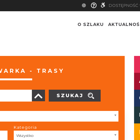
DOSTĘPNOŚĆ
O SZLAKU
AKTUALNOŚ
ARKA - TRASY
SZUKAJ
Kategoria
Kategoria
Wszystko