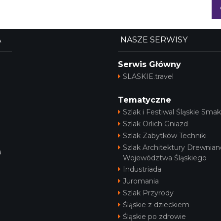
A
NASZE SERWISY
Serwis Główny
SLASKIE.travel
Tematyczne
Szlak i Festiwal Śląskie Smak
Szlak Orlich Gniazd
Szlak Zabytków Techniki
Szlak Architektury Drewnian
a
Województwa Śląskiego
Industriada
Juromania
Szlak Przyrody
Śląskie z dzieckiem
Śląskie po zdrowie