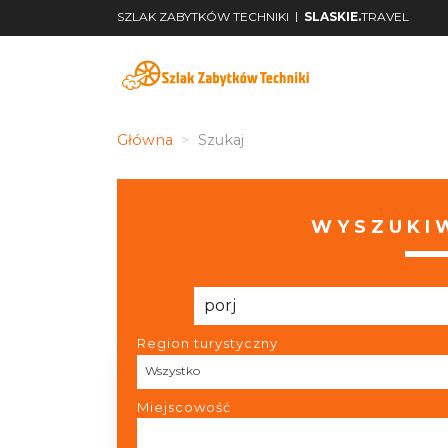
|
SZLAK ZABYTKÓW TECHNIKI
SLASKIE.
TRAVEL
Główna
Szukaj
WYSZUKIW
Region turystyczny
Region
Wszystko
turystyczny
Miejscowość