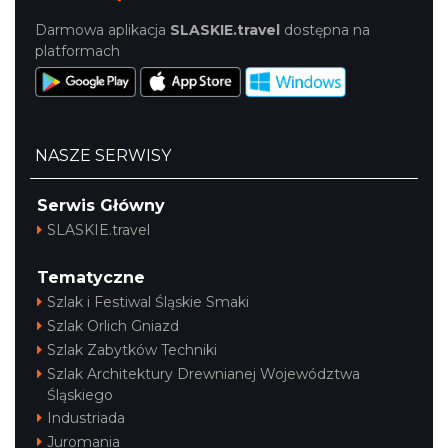
Darmowa aplikacja
SLASKIE.travel
dostępna na
platformach
NASZE SERWISY
Serwis Główny
SLASKIE.travel
Tematyczne
Szlak i Festiwal Śląskie Smaki
Szlak Orlich Gniazd
Szlak Zabytków Techniki
Szlak Architektury Drewnianej Województwa
Śląskiego
Industriada
Juromania