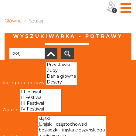
0
Główna
Szukaj
WYSZUKIWARKA - POTRAWY
Brak wyników
Kategoria potrawy
Okazje
OBIEKTY I MIEJSCA
TRASY