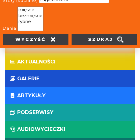
Stoły (kuchnie)
WIRTUALNE WYCIECZKI
PANORAMY
Dania
SZUKAJ
WYCZYŚĆ
WYDARZENIA
AKTUALNOŚCI
GALERIE
ARTYKUŁY
PODSERWISY
AUDIOWYCIECZKI