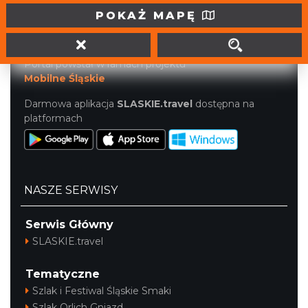
tel. (32) 207 207 1
POKAŻ MAPĘ
info@slaskie.travel
Portal powstał w ramach projektu
Mobilne Śląskie
Darmowa aplikacja
SLASKIE.travel
dostępna na
platformach
NASZE SERWISY
Serwis Główny
SLASKIE.travel
Tematyczne
Szlak i Festiwal Śląskie Smaki
Szlak Orlich Gniazd