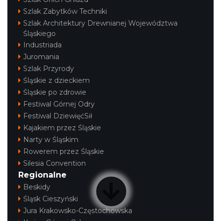
Szlak Zabytków Techniki
Szlak Architektury Drewnianej Województwa
Śląskiego
Industriada
Juromania
Szlak Przyrody
Śląskie z dzieckiem
Śląskie po zdrowie
Festiwal Górnej Odry
Festiwal DziewięćSił
Kajakiem przez Śląskie
Narty w Śląskim
Rowerem przez Śląskie
Silesia Convention
Regionalne
Beskidy
Śląsk Cieszyński
Jura Krakowsko-Częstochowska