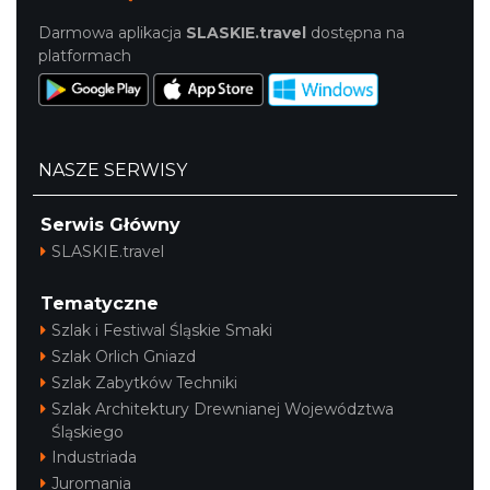
Darmowa aplikacja
SLASKIE.travel
dostępna na
platformach
NASZE SERWISY
Serwis Główny
SLASKIE.travel
Tematyczne
Szlak i Festiwal Śląskie Smaki
Szlak Orlich Gniazd
Szlak Zabytków Techniki
Szlak Architektury Drewnianej Województwa
Śląskiego
Industriada
Juromania