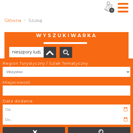
0
Główna
Szukaj
WYSZUKIWARKA
Region Turystyczny / Szlak Tematyczny
Brak wyników
Miejscowość
Data dodania
OBIEKTY I MIEJSCA
TRASY