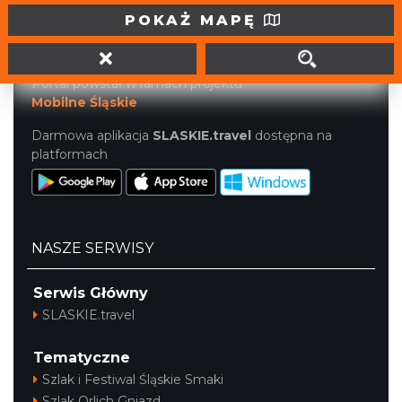
tel. (32) 207 207 1
POKAŻ MAPĘ
info@slaskie.travel
Portal powstał w ramach projektu
Mobilne Śląskie
Darmowa aplikacja
SLASKIE.travel
dostępna na
platformach
NASZE SERWISY
Serwis Główny
SLASKIE.travel
Tematyczne
Szlak i Festiwal Śląskie Smaki
Szlak Orlich Gniazd