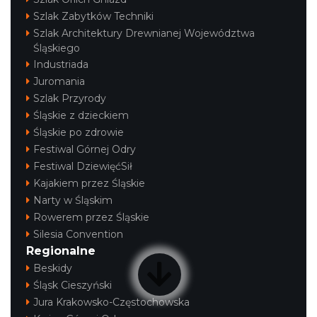
Szlak Zabytków Techniki
Szlak Architektury Drewnianej Województwa
Śląskiego
Industriada
Juromania
Szlak Przyrody
Śląskie z dzieckiem
Śląskie po zdrowie
Festiwal Górnej Odry
Festiwal DziewięćSił
Kajakiem przez Śląskie
Narty w Śląskim
Rowerem przez Śląskie
Silesia Convention
Regionalne
Beskidy
Śląsk Cieszyński
Jura Krakowsko-Częstochowska