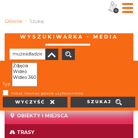
0
Główna
Szukaj
WYSZUKIWARKA - MEDIA
Brak wyników
Typ
Pokaż również galerie użytkowników
SZUKAJ
WYCZYŚĆ
OBIEKTY I MIEJSCA
TRASY