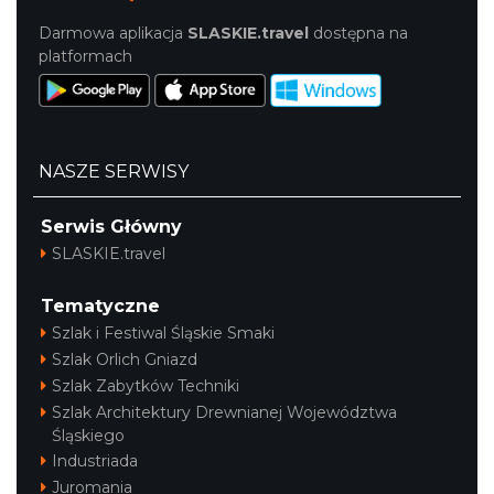
Darmowa aplikacja
SLASKIE.travel
dostępna na
platformach
NASZE SERWISY
Serwis Główny
SLASKIE.travel
Tematyczne
Szlak i Festiwal Śląskie Smaki
Szlak Orlich Gniazd
Szlak Zabytków Techniki
Szlak Architektury Drewnianej Województwa
Śląskiego
Industriada
Juromania