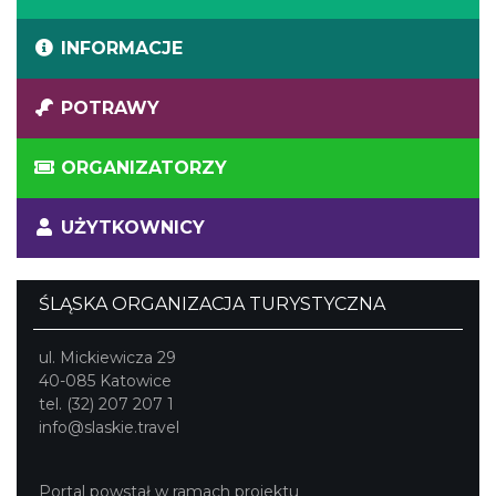
INFORMACJE
POTRAWY
ORGANIZATORZY
UŻYTKOWNICY
ŚLĄSKA ORGANIZACJA TURYSTYCZNA
ul. Mickiewicza 29
40-085 Katowice
tel. (32) 207 207 1
info@slaskie.travel
Portal powstał w ramach projektu