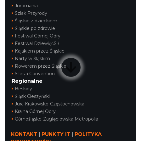
Juromania
Szlak Przyrody
Śląskie z dzieckiem
Śląskie po zdrowie
Festiwal Górnej Odry
Festiwal DziewięćSił
Kajakiem przez Śląskie
Narty w Śląskim
Rowerem przez Śląskie
Silesia Convention
Regionalne
Beskidy
Śląsk Cieszyński
Jura Krakowsko-Częstochowska
Kraina Górnej Odry
Górnośląsko-Zagłębiowska Metropolia
KONTAKT
|
PUNKTY IT
|
POLITYKA