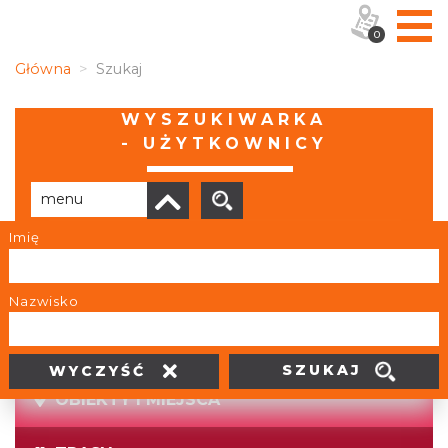
0
Główna
Szukaj
WYSZUKIWARKA
- UŻYTKOWNICY
Imię
Brak wyników
Nazwisko
SZUKAJ
WYCZYŚĆ
OBIEKTY I MIEJSCA