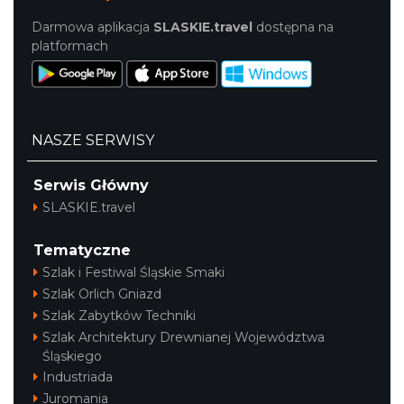
Darmowa aplikacja
SLASKIE.travel
dostępna na
platformach
NASZE SERWISY
Serwis Główny
SLASKIE.travel
Tematyczne
Szlak i Festiwal Śląskie Smaki
Szlak Orlich Gniazd
Szlak Zabytków Techniki
Szlak Architektury Drewnianej Województwa
Śląskiego
Industriada
Juromania