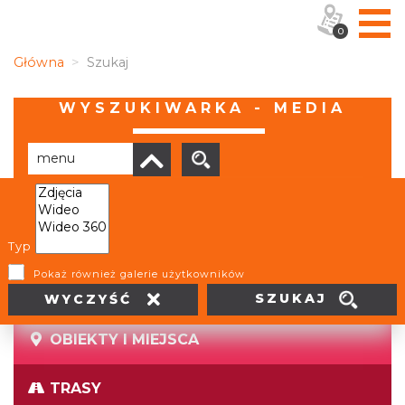
0
Główna
Szukaj
WYSZUKIWARKA - MEDIA
Brak wyników
Typ
Pokaż również galerie użytkowników
SZUKAJ
WYCZYŚĆ
OBIEKTY I MIEJSCA
TRASY