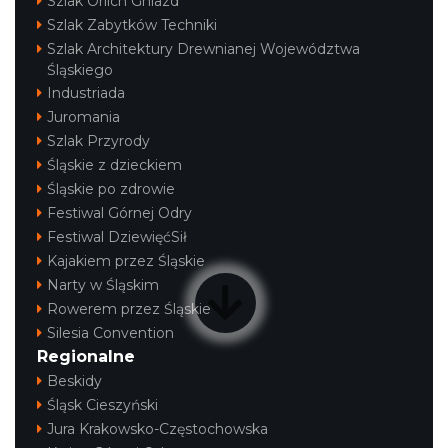
Szlak Orlich Gniazd
Szlak Zabytków Techniki
Szlak Architektury Drewnianej Województwa
Śląskiego
Industriada
Juromania
Szlak Przyrody
Śląskie z dzieckiem
Śląskie po zdrowie
Festiwal Górnej Odry
Festiwal DziewięćSił
Kajakiem przez Śląskie
Narty w Śląskim
Rowerem przez Śląskie
Silesia Convention
Regionalne
Beskidy
Śląsk Cieszyński
Jura Krakowsko-Częstochowska