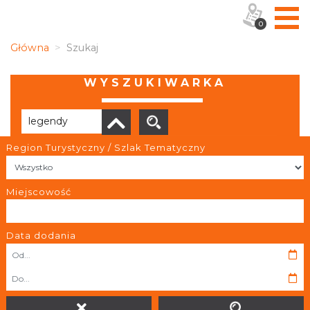
0
Główna
Szukaj
WYSZUKIWARKA
Region Turystyczny / Szlak Tematyczny
Liczba elementów:
1
Miejscowość
Data dodania
KALENDARIUM SZLAKU
Kalendarium realizacji projektu – najważniejsze wydarzenia