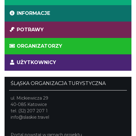
INFORMACJE
POTRAWY
ORGANIZATORZY
UŻYTKOWNICY
ŚLĄSKA ORGANIZACJA TURYSTYCZNA
ul. Mickiewicza 29
40-085 Katowice
tel. (32) 207 207 1
info@slaskie.travel
Portal powstał w ramach projektu