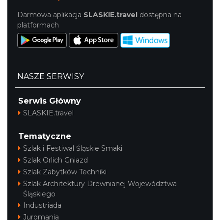
Darmowa aplikacja
SLASKIE.travel
dostępna na
platformach
NASZE SERWISY
Serwis Główny
SLASKIE.travel
Tematyczne
Szlak i Festiwal Śląskie Smaki
Szlak Orlich Gniazd
Szlak Zabytków Techniki
Szlak Architektury Drewnianej Województwa
Śląskiego
Industriada
Juromania