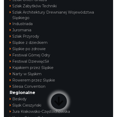
Szlak Zabytków Techniki
Szlak Architektury Drewnianej Województwa
Śląskiego
Industriada
Juromania
Szlak Przyrody
Śląskie z dzieckiem
Śląskie po zdrowie
Festiwal Górnej Odry
Festiwal DziewięćSił
Kajakiem przez Śląskie
Narty w Śląskim
Rowerem przez Śląskie
Silesia Convention
Regionalne
Beskidy
Śląsk Cieszyński
Jura Krakowsko-Częstochowska