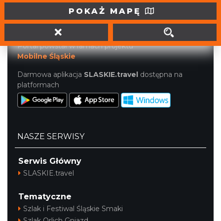
tel. (32) 207 207 1
POKAŻ MAPĘ
info@slaskie.travel
Portal powstał w ramach projektu
Mobilne Śląskie
Darmowa aplikacja
SLASKIE.travel
dostępna na
platformach
NASZE SERWISY
Serwis Główny
SLASKIE.travel
Tematyczne
Szlak i Festiwal Śląskie Smaki
Szlak Orlich Gniazd