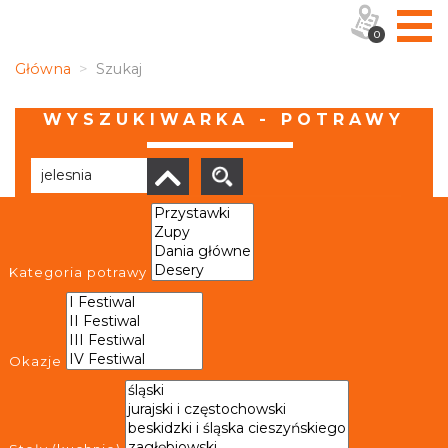
0
Główna
Szukaj
WYSZUKIWARKA - POTRAWY
Brak wyników
Kategoria potrawy
Okazje
OBIEKTY I MIEJSCA
TRASY