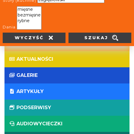
Stoły (kuchnie)
WIRTUALNE WYCIECZKI
PANORAMY
Dania
SZUKAJ
WYCZYŚĆ
WYDARZENIA
AKTUALNOŚCI
GALERIE
ARTYKUŁY
PODSERWISY
AUDIOWYCIECZKI