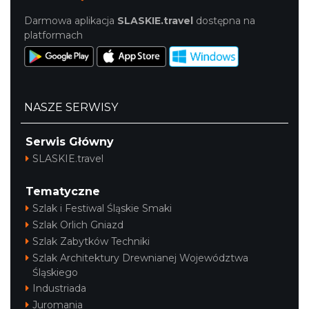
Darmowa aplikacja
SLASKIE.travel
dostępna na
platformach
NASZE SERWISY
Serwis Główny
SLASKIE.travel
Tematyczne
Szlak i Festiwal Śląskie Smaki
Szlak Orlich Gniazd
Szlak Zabytków Techniki
Szlak Architektury Drewnianej Województwa
Śląskiego
Industriada
Juromania